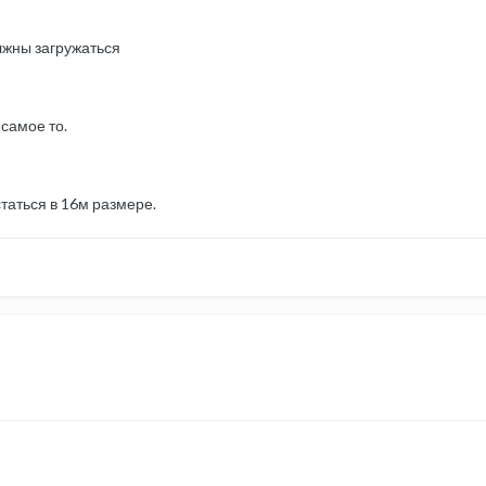
олжны загружаться
самое то.
статься в 16м размере.