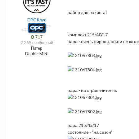
набор для рахинга!
OPC Клуб
комплект 215/
40
/17
717
пара - очень жирная, почти не кат
2 269 сообщений
Питер
Double MINI
пара - на ограничителях
пара 215/
45
/17
состояние - "на сезон"