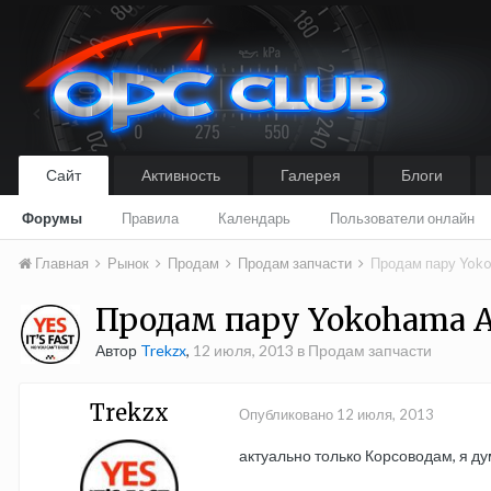
Сайт
Активность
Галерея
Блоги
Форумы
Правила
Календарь
Пользователи онлайн
Главная
Рынок
Продам
Продам запчасти
Продам пару Yok
Продам пару Yokohama AD
Автор
Trekzx
,
12 июля, 2013
в
Продам запчасти
Trekzx
Опубликовано
12 июля, 2013
актуально только Корсоводам, я д