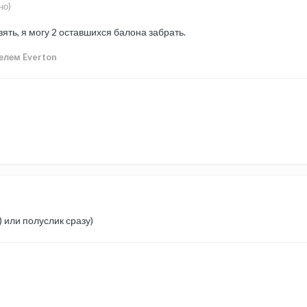
но)
зять, я могу 2 оставшихся балона забрать.
елем Everton
)) или полуслик сразу)