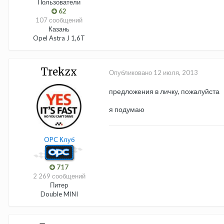
Пользователи
62
107 сообщений
Казань
Opel Astra J 1,6T
Trekzx
Опубликовано
12 июля, 2013
предложения в личку, пожалуйста
я подумаю
OPC Клуб
717
2 269 сообщений
Питер
Double MINI