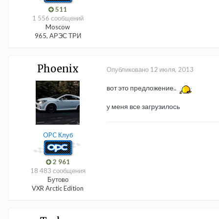
511
1 556 сообщений
Moscow
965, АРЭС ТРИ
Phoenix
Опубликовано
12 июля, 2013
вот это предложение..
у меня все загрузилось
OPC Клуб
2 961
18 483 сообщения
Бутово
VXR Arctic Edition