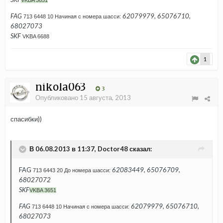
VKBA 3651
FAG
62079979, 65076710,
713 6448 10
Начиная с номера шасси:
68027073
SKF
VKBA 6688
1
nikola063
3
Опубликовано
15 августа, 2013
спасибки))
В 06.08.2013 в 11:37, Doctor48 сказал:
FAG
62083449, 65076709,
713 6443 20
До номера шасси:
68027072
SKF
VKBA 3651
FAG
62079979, 65076710,
713 6448 10
Начиная с номера шасси:
68027073