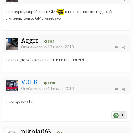
не в курсе,скорей всего GM
а кто скрывается под этой
личиной,только GMу известно
Aggrr
303
Опубликовано
13 июля, 2013
на овощах skf, скорее всего и на опц тоже) :)
VOLK
1 118
Опубликовано
14 июля, 2013
на опц стоит fag
1
nikola063
3