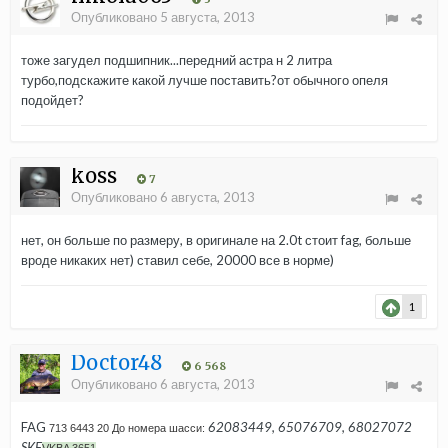
Опубликовано
5 августа, 2013
тоже загудел подшипник...передний астра н 2 литра
турбо,подскажите какой лучше поставить?от обычного опеля
подойдет?
koss
7
Опубликовано
6 августа, 2013
нет, он больше по размеру, в оригинале на 2.0t стоит fag, больше
вроде никаких нет) ставил себе, 20000 все в норме)
1
Doctor48
6 568
Опубликовано
6 августа, 2013
FAG
62083449, 65076709, 68027072
713 6443 20
До номера шасси:
SKF