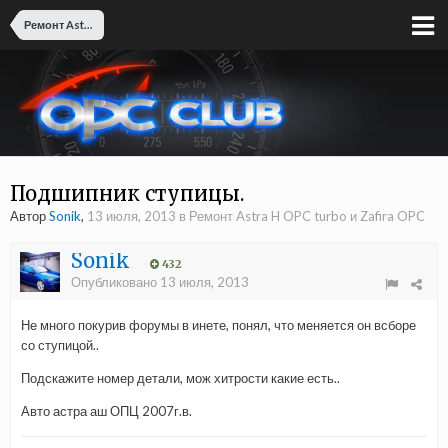
Ремонт Astra H OPC turbo и Zafira OPC
Подшипник ступицы.
Автор
Sonik
,
13 июля, 2013
в
Ремонт Astra H OPC turbo и Zafira OPC
Sonik
432
Опубликовано
13 июля, 2013
Не много покурив форумы в инете, понял, что меняется он всборе
со ступицой..
Подскажите номер детали, мож хитрости какие есть..
Авто астра аш ОПЦ 2007г.в.