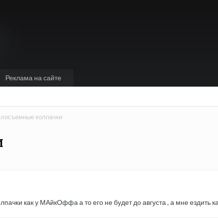
Реклама на сайте
лосъемные колпачки
и
пачки как у МАйкОффа а то его не будет до августа , а мне ездить к