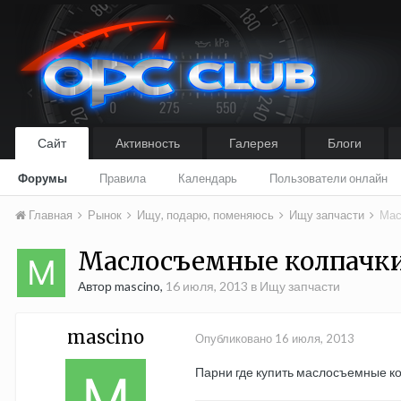
Сайт
Активность
Галерея
Блоги
Форумы
Правила
Календарь
Пользователи онлайн
Главная
Рынок
Ищу, подарю, поменяюсь
Ищу запчасти
Мас
Маслосъемные колпачк
Автор mascino,
16 июля, 2013
в
Ищу запчасти
mascino
Опубликовано
16 июля, 2013
Парни где купить маслосъемные кол