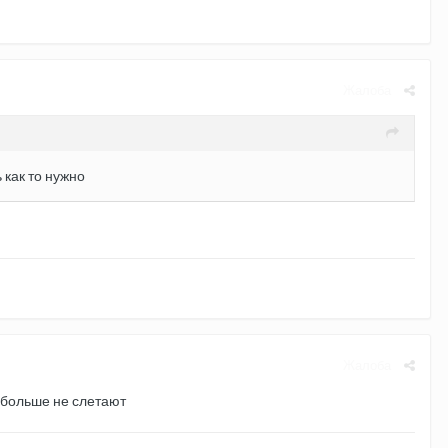
Жалоба
 как то нужно
Жалоба
 больше не слетают