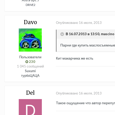
Astra opc J
DRIVE2
Davo
Опубликовано
16 июля, 2013
В 16.07.2013 в 13:50, mascino
Парни где купить маслосъемные к
Пользователи
Кит макарчика же есть
230
1 045 сообщений
Suxumi
турбоЦАЦА
Del
Опубликовано
16 июля, 2013
Такое ощущение что автор перепут