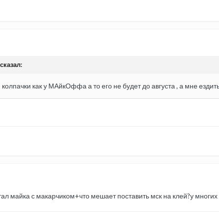
 сказал:
олпачки как у МАйкОффа а то его не будет до августа , а мне ездить
ал майка с макарчиком+что мешает поставить мск на клей?у многих