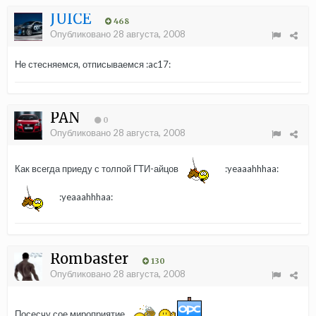
JUICE
468
Опубликовано
28 августа, 2008
Не стесняемся, отписываемся :ac17:
PAN
0
Опубликовано
28 августа, 2008
Как всегда приеду с толпой ГТИ-айцов
:yeaaahhhaa:
:yeaaahhhaa:
Rombaster
130
Опубликовано
28 августа, 2008
Посесчу сое мироприятие...