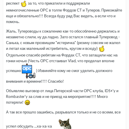
респект
за то, что прикатили и поддрержали
немногочисленные ОРС в толпе Фордов СТ и Туперов. Приезжайте
еще и обязательно!!! Всегда буду рад Вас видеть, а если что и
помочь.
Жаль, Тупероводы к сожалению как-то обособленно держались и
незаметно слили, ну да ладно. Зато остался главный Туперовод -
Санька, с новым прозвищем "истеричка" (резину совсем не жалел
и летал как маленький истребитель, кругом и всюду)
Отдельное спасибо ребятам на Фордах СТ, что затащили нас на
гонки ночью (Честь ОРС отстаивал Vlad, что проделал вполне
успешно
) Извиняйте кому не смог уделить должного
внимания и времени!!!! Спасибо!
Объявляю выговор от лица Питерской части ОРС клуба, IDS+'y и
Rombaster'y за слив и не приезд на мероприятие!!!! Много
потеряли!
А так все прошло зашибись, разрывался только и не со всеми, все
успел обсудить ...ха-ха-ха