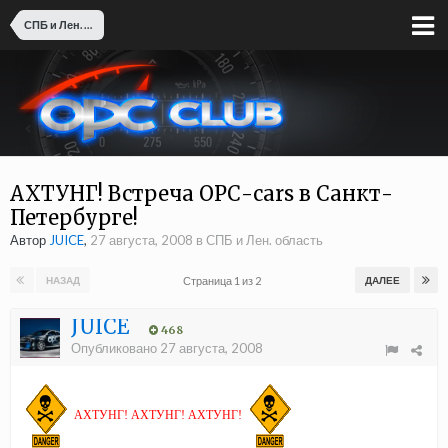
СПБ и Лен. область
АХТУНГ! Встреча ОРС-cars в Санкт-
Петербурге!
Автор
JUICE
,
27 августа, 2008
в
СПБ и Лен. область
Страница 1 из 2
НАЗАД
ДАЛЕЕ
JUICE
468
Опубликовано
27 августа, 2008
АХТУНГ! АХТУНГ! АХТУНГ!