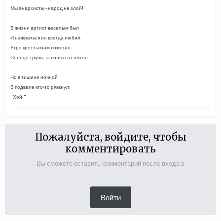
Мы анархисты - народ не злой!"
В жизни артист веселым был
И нажраться он всегда любил.
Утро крестьянам помогло -
Солнце трупы за полчаса сожгло.
Но в тишине ночной
В подвале кто-то рявкнул:
"Хой!"
Пожалуйста, войдите, чтобы
комментировать
Вы сможете оставить комментарий после входа в
Войти