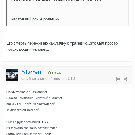
настоящий рок-н-рольщик
Его смерть переживаю как личную трагедию...это был просто
потрясающий человек...
SLeSar
1 724
Опубликовано
31 июля, 2013
Среди ублюдков шел артист,
В кожанном плаще - мертвый анархист.
Крикнул он "Хой!", челюсть долой.
Трупов вел он за собой.
Был на руке застывший "fuck",
Из кармана торчал пиратский флаг.
Зомби всю ночь кричали: "Хой!