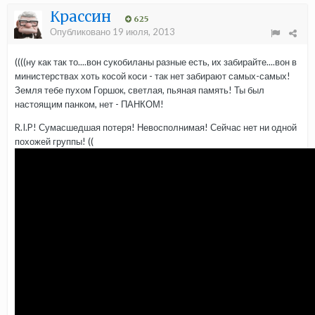
Крассин
625
Опубликовано
19 июля, 2013
((((ну как так то....вон сукобиланы разные есть, их забирайте....вон в
министерствах хоть косой коси - так нет забирают самых-самых!
Земля тебе пухом Горшок, светлая, пьяная память! Ты был
настоящим панком, нет - ПАНКОМ!
R.I.P! Сумасшедшая потеря! Невосполнимая! Сейчас нет ни одной
похожей группы! ((