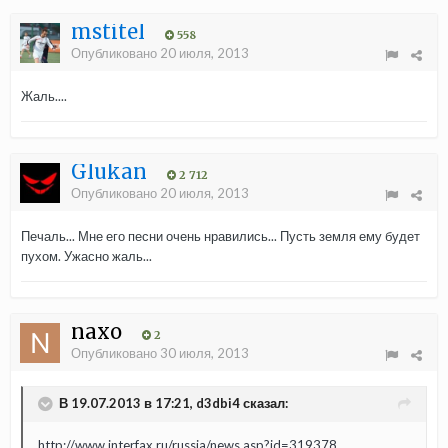
mstitel
558
Опубликовано
20 июля, 2013
Жаль....
Glukan
2 712
Опубликовано
20 июля, 2013
Печаль... Мне его песни очень нравились... Пусть земля ему будет
пухом. Ужасно жаль...
naxo
2
Опубликовано
30 июля, 2013
В 19.07.2013 в 17:21, d3dbi4 сказал:
http://www.interfax.ru/russia/news.asp?id=319378