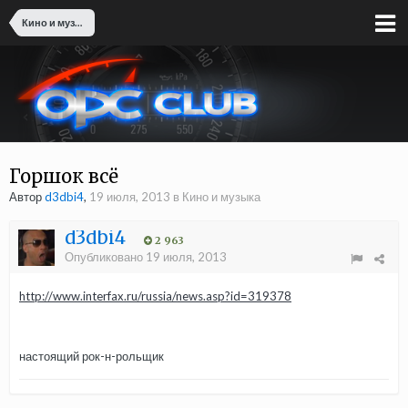
Кино и музыка
Горшок всё
Автор
d3dbi4
,
19 июля, 2013
в
Кино и музыка
d3dbi4
2 963
Опубликовано
19 июля, 2013
http://www.interfax.ru/russia/news.asp?id=319378
настоящий рок-н-рольщик