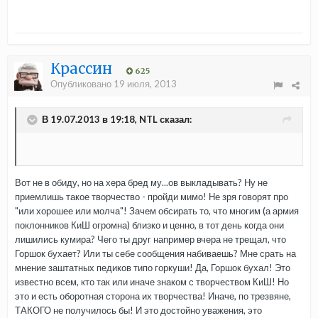
Крассин
625
Опубликовано
19 июля, 2013
В 19.07.2013 в 19:18, NTL сказал:
Вот не в обиду, но на хера бред му...ов выкладывать? Ну не
приемлишь такое творчество - пройди мимо! Не зря говорят про
"или хорошее или молча"! Зачем обсирать то, что многим (а армия
поклонников КиШ огромна) близко и ценно, в тот день когда они
лишились кумира? Чего ты друг например вчера не трещал, что
Горшок бухает? Или ты себе сообщения набиваешь? Мне срать на
мнение заштатных педиков типо горкуши! Да, Горшок бухал! Это
известно всем, кто так или иначе знаком с творчеством КиШ! Но
это и есть оборотная сторона их творчества! Иначе, по трезвяне,
ТАКОГО не получилось бы! И это достойно уважения, это