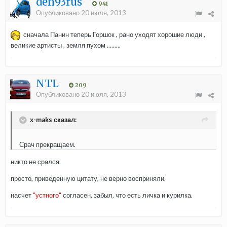
den93rus
941
Опубликовано
20 июля, 2013
сначала Панин теперь Горшок , рано уходят хорошие люди ,
великие артисты , земля пухом .........
NTL
209
Опубликовано
20 июля, 2013
x-maks сказал:
Срач прекращаем.
никто не срался.
просто, приведенную цитату, не верно восприняли.
насчет
"устного"
согласен, забыл, что есть личка и курилка.