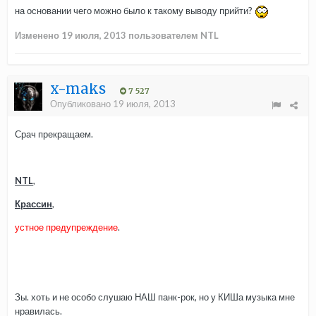
на основании чего можно было к такому выводу прийти?
Изменено
19 июля, 2013
пользователем NTL
x-maks
7 527
Опубликовано
19 июля, 2013
Срач прекращаем.
NTL
,
Крассин
,
устное предупреждение
.
Зы. хоть и не особо слушаю НАШ панк-рок, но у КИШа музыка мне
нравилась.