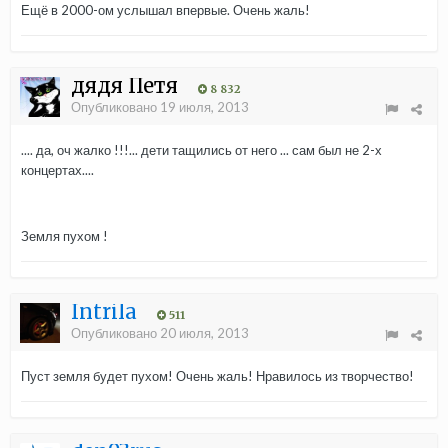
Ещё в 2000-ом услышал впервые. Очень жаль!
дядя Петя
8 832
Опубликовано
19 июля, 2013
.... да, оч жалко !!!... дети тащились от него ... сам был не 2-х
концертах....
Земля пухом !
Intrila
511
Опубликовано
20 июля, 2013
Пуст земля будет пухом! Очень жаль! Нравилось из творчество!