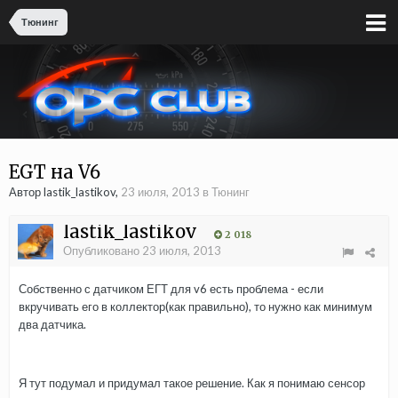
Тюнинг
EGT на V6
Автор lastik_lastikov,
23 июля, 2013
в
Тюнинг
lastik_lastikov
2 018
Опубликовано
23 июля, 2013
Собственно с датчиком ЕГТ для v6 есть проблема - если
вкручивать его в коллектор(как правильно), то нужно как минимум
два датчика.
Я тут подумал и придумал такое решение. Как я понимаю сенсор