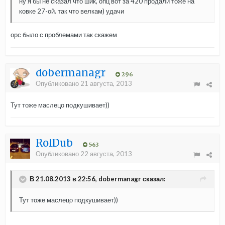
ну я бы не сказал что шик, опц вот за 420 продали тоже на
ковке 27-ой. так что велкам) удачи
орс было с проблемами так скажем
dobermanagr
296
Опубликовано
21 августа, 2013
Тут тоже маслецо подкушивает))
RolDub
563
Опубликовано
22 августа, 2013
В 21.08.2013 в 22:56, dobermanagr сказал:
Тут тоже маслецо подкушивает))