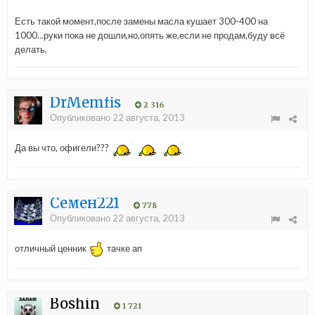
Есть такой момент,после замены масла кушает 300-400 на
1000...руки пока не дошли,но,опять же,если не продам,буду всё
делать.
DrMemfis
2 316
Опубликовано
22 августа, 2013
Да вы что, офигели???
Семен221
778
Опубликовано
22 августа, 2013
отличный ценник
тачке ап
Boshin
1 721