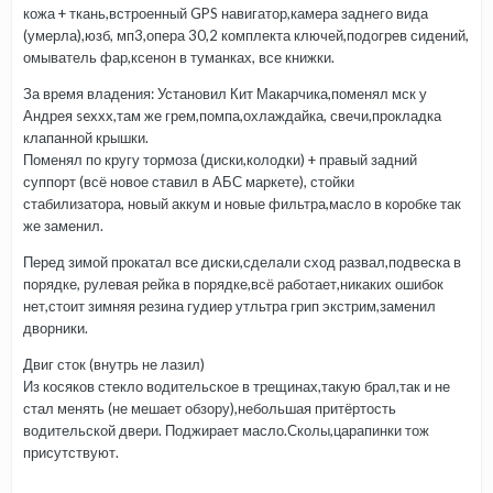
кожа + ткань,встроенный GPS навигатор,камера заднего вида
(умерла),юзб, мп3,опера 30,2 комплекта ключей,подогрев сидений,
омыватель фар,ксенон в туманках, все книжки.
За время владения: Установил Кит Макарчика,поменял мск у
Андрея sexxx,там же грем,помпа,охлаждайка, свечи,прокладка
клапанной крышки.
Поменял по кругу тормоза (диски,колодки) + правый задний
суппорт (всё новое ставил в АБС маркете), стойки
стабилизатора, новый аккум и новые фильтра,масло в коробке так
же заменил.
Перед зимой прокатал все диски,сделали сход развал,подвеска в
порядке, рулевая рейка в порядке,всё работает,никаких ошибок
нет,стоит зимняя резина гудиер утльтра грип экстрим,заменил
дворники.
Двиг сток (внутрь не лазил)
Из косяков стекло водительское в трещинах,такую брал,так и не
стал менять (не мешает обзору),небольшая притёртость
водительской двери. Поджирает масло.Сколы,царапинки тож
присутствуют.