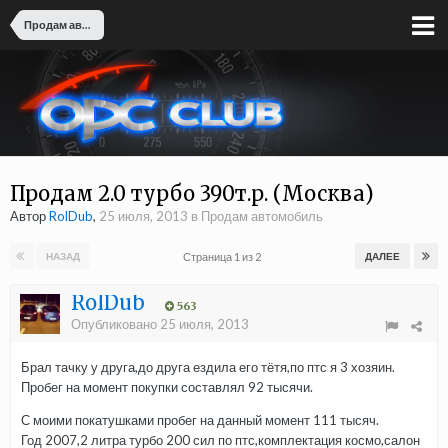
Продам автомобиль
Продам 2.0 турбо 390т.р. (Москва)
Автор
RolDub
,
25 июля, 2013
в
Продам автомобиль
Страница 1 из 2
НАЗАД
ДАЛЕЕ
RolDub
563
Опубликовано
25 июля, 2013
Брал тачку у друга,до друга ездила его тётя,по птс я 3 хозяин.
Пробег на момент покупки составлял 92 тысячи.
С моими покатушками пробег на данный момент 111 тысяч.
Год 2007,2 литра турбо 200 сил по птс,комплектация космо,салон