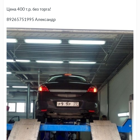
Цена 400 т.р. без торга!
89265751995 Александр