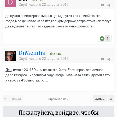
Опубликовано
22 августа, 2013
да нужно ориентироваться на цены других хот хэтчей тех же
годов,мпс дешевле из за птс,гольфы дороже,астра стоит как фокус
даже дешевле..так что хз,дешего но это тупо срочность
1
DrMemfis
2 316
Опубликовано
22 августа, 2013
Язь
, имхо 420-450....ну не так же. Хотя Евген прав, это личное
дело каждого. В прошлом году, когда была маза взять другой авто,
я свою за 430 выставлял....
Страница 1 из 2
НАЗАД
ДАЛЕЕ
Пожалуйста, войдите, чтобы