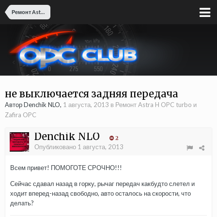
Ремонт Astra H OPC turbo и Zafira OPC
не выключается задняя передача
Автор Denchik NLO,
1 августа, 2013
в
Ремонт Astra H OPC turbo и
Zafira OPC
Denchik NLO
2
Опубликовано
1 августа, 2013
Всем привет! ПОМОГОТЕ СРОЧНО!!!
Сейчас сдавал назад в горку, рычаг передач какбудто слетел и
ходит вперед-назад свободно, авто осталось на скорости, что
делать?