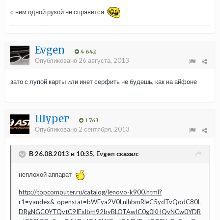
с ним одной рукой не справится
Evgen
4 642
Опубликовано
26 августа, 2013
зато с лупой карты или инет серфить не будешь, как на айфоне
Шурег
1 763
Опубликовано
2 сентября, 2013
В 26.08.2013 в 10:35, Evgen сказал:
неплохой аппарат
http://topcomputer.ru/catalog/lenovo-k900.html?
r1=yandex&_openstat=bWFya2V0LnlhbmRleC5ydTvQodC80L
DRgNGC0YTQvtC9IExlbm92byBLOTAwIC0g0KHQvNCw0YDR