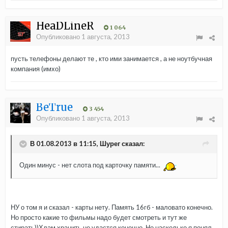
HeaDLineR
1 064
Опубликовано
1 августа, 2013
пусть телефоны делают те , кто ими занимается , а не ноутбучная
компания (имхо)
BeTrue
3 454
Опубликовано
1 августа, 2013
В 01.08.2013 в 11:15, Шурег сказал:
Один минус - нет слота под карточку памяти...
НУ о том я и сказал - карты нету. Память 16гб - маловато конечно.
Но просто какие то фильмы надо будет смотреть и тут же
стирать))Хлам хранить не удастся конечно. Но,насколько я понял,