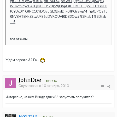
gtGE0L7QvSwg0KHQtdGA0LXQsdGA0LjRgdGC0YvQuSwgQ
W5kcm9pZCA0LjIsIEF0b20gWjI3NjAsIDIuMCDQk9CT0YYsIDI
t0YUg0Y_QtNC10YDQvdGL0LksIDIg0JPQsSwgMTYg0JPQsTt
RNVBHTENkZEtwUFB6aDVROUVlRDB3Ow#%3Ftab1%3Dtab
1_5
вот отзывы
Ждём версию 32 Гб...
JohnDoe
1 236
Опубликовано
10 октября, 2013
Интересно, на нём Винду для x86 запустить получится?..
BeTrue