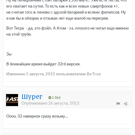
Ну на телефончике стоит батарея 2500 ма/ч... Уже есть тесты, что
его хватает на сутки. То есть как и всех новых самртфонов +/-,
не считая того ж леново с адской батареей и всяких филипсов. Ну
и как бы в обзорах и отзывах нет еще жалоб на перегрев.
Вот Тегра - да, это фэйл. А Атом - хз, плохого не читал еще именно
на этой трубе.
Зы
В ближайшее время выйдет 32гб версия.
Изменено
5 августа, 2013
пользователем BeTrue
Шурег
1 763
Опубликовано
26 августа, 2013
Оооо, 32 наверное сразу возьму...