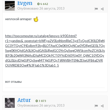
Evgen
4 642
Опубликовано
26 августа, 2013
неплохой аппарат
http://topcomputer.ru/catalog/lenovo-k900.html?
r1=yandex&_openstat=bWFya2V0LnlhbmRleC5ydTvQodC80LDRgN
GC0YTQvtC9IExlbm92byBLOTAwIC0g0KHQvNCw0YDRgtGE0L7Qv
Swg0KHQtdGA0LXQsdGA0LjRgdGC0YvQuSwgQW5kcm9pZCA0LjIs
IEF0b20gWjI3NjAsIDIuMCDQk9CT0YYsIDIt0YUg0Y_QtNC10YDQv
dGL0LksIDIg0JPQsSwgMTYg0JPQsTtRNVBHTENkZEtwUFB6aDVR
OUVlRDB3Ow#%3Ftab1%3Dtab1_5
вот отзывы
Аrtur
3 873
Опубликовано
26 августа, 2013