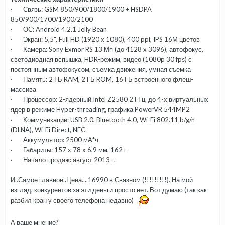
· Связь: GSM 850/900/1800/1900 + HSDPA
850/900/1700/1900/2100
· ОС: Android 4.2.1 Jelly Bean
· Экран: 5,5", Full HD (1920 х 1080), 400 ppi, IPS 16М цветов
· Камера: Sony Exmor RS 13 Мп (до 4128 x 3096), автофокус,
светодиодная вспышка, HDR-режим, видео (1080p 30 fps) с
постоянным автофокусом, съемка движения, умная съемка
· Память: 2 ГБ RAM, 2 ГБ ROM, 16 ГБ встроенного флеш-
массива
· Процессор: 2-ядерный Intel Z2580 2 ГГц, до 4-х виртуальных
ядер в режиме Hyper-threading, графика PowerVR 544MP2
· Коммуникации: USB 2.0, Bluetooth 4.0, Wi-Fi 802.11 b/g/n
(DLNA), Wi-Fi Direct, NFC
· Аккумулятор: 2500 мА*ч
· Габариты: 157 x 78 x 6,9 мм, 162 г
· Начало продаж: август 2013 г.
И..Самое главное..Цена....16990 в Связном (!!!!!!!!!). На мой
взгляд, конкурентов за эти деньги просто нет. Вот думаю (так как
разбил кран у своего телефона недавно)
А ваше мнение?