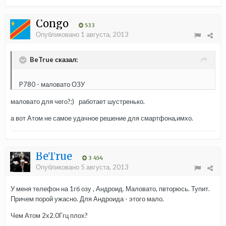
Congo
533
Опубликовано
1 августа, 2013
BeTrue сказал:
P780 - маловато ОЗУ
маловато для чего?;) работает шустренько.
а вот Атом не самое удачное решение для смартфона,имхо.
BeTrue
3 454
Опубликовано
5 августа, 2013
У меня телефон на 1гб озу , Андроид. Маловато, пвторюсь. Тупит.
Причем порой ужасно. Для Андроида - этого мало.
Чем Атом 2х2.0Ггц плох?