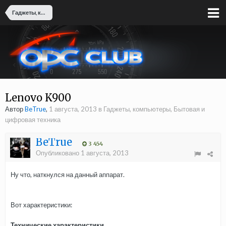
Гаджеты, компьютеры, Бытовая и цифровая техника
Lenovo K900
Автор
BeTrue
,
1 августа, 2013
в
Гаджеты, компьютеры, Бытовая и
цифровая техника
BeTrue
3 454
Опубликовано
1 августа, 2013
Ну что, наткнулся на данный аппарат.
Вот характеристики:
Технические характеристики