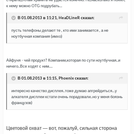
к нему можно OTG подрубать...
В 01.08.2013 в 11:21, HeaDLineR сказал:
пусть телефоны делают те , кто ими занимается , а не
ноутбучная компания (имхо)
Айфуня - чей продукт? Компании,которая по сути ноутбучная..и
ничего..Все ходят с ним....
В 01.08.2013 в 11:15, Phoenix сказал:
интересно качество дисплея..тоже думаю апгрейдиться...у
алкателя дисплеи кстати очень порадовали..но у меня боязнь
французов)
Цветовой охват — вот, пожалуй, сильная сторона