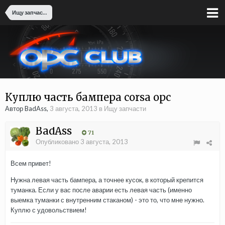
Ищу запчасти
Куплю часть бампера corsa opc
Автор BadAss,
3 августа, 2013
в
Ищу запчасти
BadAss
71
Опубликовано
3 августа, 2013
Всем привет!
Нужна левая часть бампера, а точнее кусок, в который крепится
туманка. Если у вас после аварии есть левая часть (именно
выемка туманки с внутренним стаканом) - это то, что мне нужно.
Куплю с удовольствием!