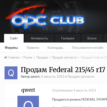
Сайт
Активность
Галерея
Блоги
Форумы
Правила
Календарь
Пользователи онлайн
Главная
Рынок
Продам
Продам запчасти
Продам Federal 2
Продам Federal 215/45 r1
Автор qwert,
4 августа, 2013
в
Продам запчасти
qwert
Опубликовано
4 августа, 2013
Продается резина FEDERAL 595RPM