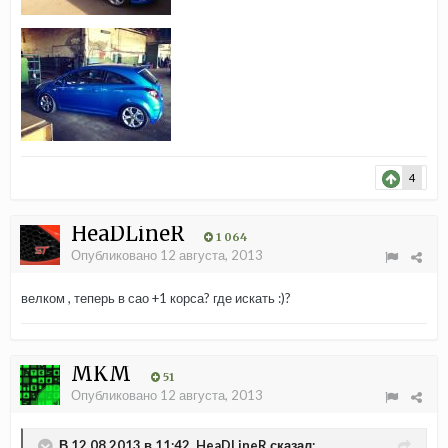
4
HeaDLineR
1 064
Опубликовано
12 августа, 2013
велком , теперь в сао +1 корса? где искать :)?
MKM
51
Опубликовано
12 августа, 2013
В 12.08.2013 в 11:42, HeaDLineR сказал: