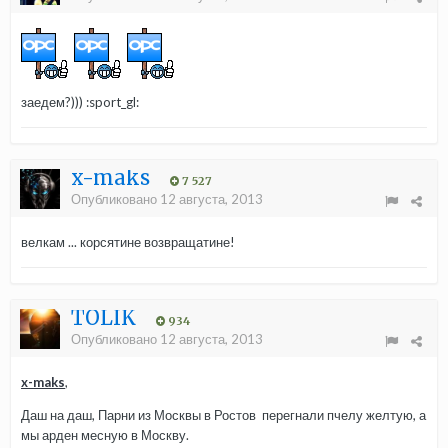
заедем?))) :sport_gl:
x-maks
7 527
Опубликовано
12 августа, 2013
велкам ... корсятине возвращатине!
TOLIK
934
Опубликовано
12 августа, 2013
x-maks
,
Даш на даш, Парни из Москвы в Ростов перегнали пчелу желтую, а
мы арден месную в Москву.