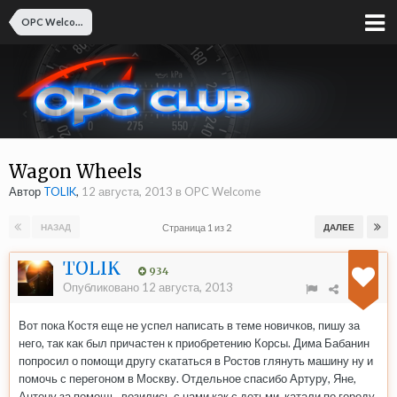
OPC Welcome
Wagon Wheels
Автор
TOLIK
,
12 августа, 2013
в
OPC Welcome
Страница 1 из 2
НАЗАД
ДАЛЕЕ
TOLIK
934
Опубликовано
12 августа, 2013
Вот пока Костя еще не успел написать в теме новичков, пишу за
него, так как был причастен к приобретению Корсы. Дима Бабанин
попросил о помощи другу скататься в Ростов глянуть машину ну и
помочь с перегоном в Москву. Отдельное спасибо Артуру, Яне,
Антону за помощь, возились с нами как с детьми, катали по городу,