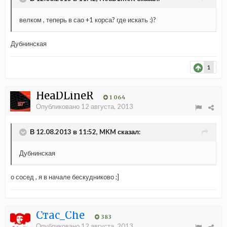
велком , теперь в сао +1 корса? где искать :)?
Дубнинская
1
HeaDLineR
1 064
Опубликовано
12 августа, 2013
В 12.08.2013 в 11:52, MKM сказал:
Дубнинская
о сосед , я в начале бескудниково ;]
Стас_Che
383
Опубликовано
12 августа, 2013