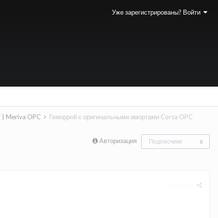
Уже зарегистрированы? Войти
i | Meriva OPC
Геморрой с оригинальными амортами Corsa OPC
Авторизация
Подписчики
0
Жалоба