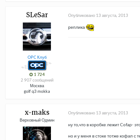
SLeSar
Опубликовано
13 августа, 2013
реплика
OPC Клуб
1 724
2 907 сообщений
Москва
golf q3 mokka
x-maks
Опубликовано
13 августа, 2013
Верховный Одмин
ну то,что в коробке лежит Cofap- это
но и у меня в стоке тотже кофап с