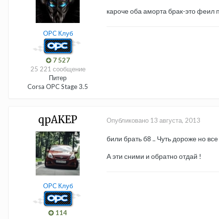
кароче оба аморта брак-это феил 
OPC Клуб
7 527
25 221 сообщение
Питер
Corsa OPC Stage 3.5
qpAKEP
Опубликовано
13 августа, 2013
били брать б8 .. Чуть дороже но вс
А эти сними и обратно отдай !
OPC Клуб
114