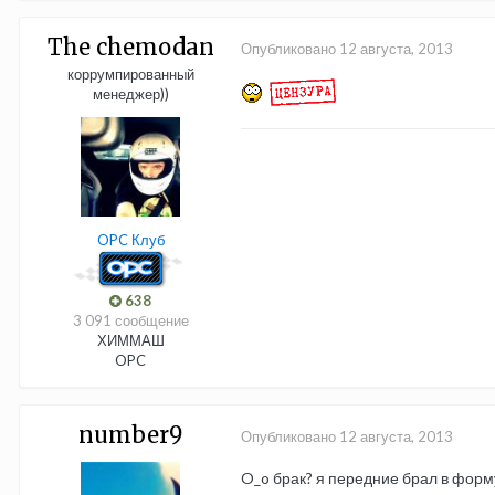
The chemodan
Опубликовано
12 августа, 2013
коррумпированный
менеджер))
OPC Клуб
638
3 091 сообщение
ХИММАШ
OPC
number9
Опубликовано
12 августа, 2013
O_o брак? я передние брал в форму