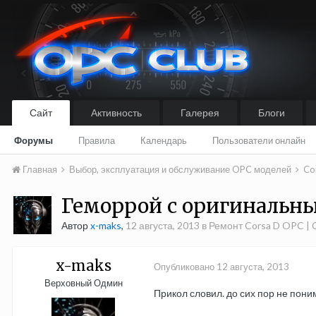
Сайт
Активность
Галерея
Блоги
Форумы
Правила
Календарь
Пользователи онлайн
Главная
Выбор, эксплуатация и обслуживание OPC моделей
Co
Геморрой с оригинальн
Автор
x-maks
,
12 августа, 2013
в
Ремонт Corsa D OPC | C
x-maks
Опубликовано
12 августа, 2013
Верховный Одмин
Прикол словил. до сих пор не пон