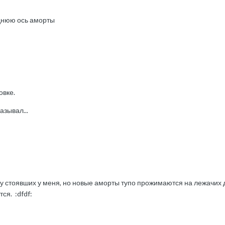
еднюю ось аморты
овке.
азывал...
к у стоявших у меня, но новые аморты тупо прожимаются на лежачих до
ся. :dfdf: