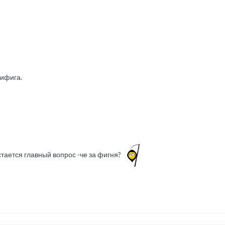
нифига.
остается главный вопрос -че за фигня?
?