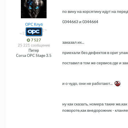
по вину на корсятину идут на пер
0344663
и 0344664
OPC Клуб
7 527
заказал их...
25 221 сообщение
Питер
приехали без дефектов в ориг упак
Corsa OPC Stage 3.5
поставил в том же сервисе,где и зак
и о чудо, они не работают...
ну как сказать, номера такие же,ка
повороте,как внедорожник - кланяет