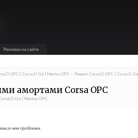
Реклама на сайте
rsa D OPC | Corsa D Gsi | Meriva OPC
Ремонт Corsa D OPC | Corsa D Gs
ыми амортами Corsa OPC
orsa D Gsi | Meriva OPC
имаю,в чем проблема.