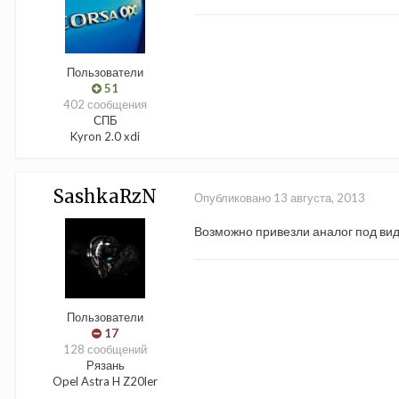
Пользователи
51
402 сообщения
СПБ
Kyron 2.0 xdi
SashkaRzN
Опубликовано
13 августа, 2013
Возможно привезли аналог под видо
Пользователи
17
128 сообщений
Рязань
Opel Astra H Z20ler