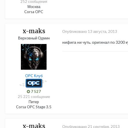
252 сообщения
Москва
Corsa OPC
x-maks
Опубликовано
13 августа, 2013
Верховный Одмин
нифига ни чуть. оригинал по 3200 
OPC Клуб
7 527
25 221 сообщение
Питер
Corsa OPC Stage 3.5
x-maks
Опубликовано
21 сентября, 2013