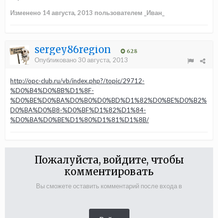
Изменено
14 августа, 2013
пользователем _Иван_
sergey86region
628
Опубликовано
30 августа, 2013
http://opc-club.ru/vb/index.php?/topic/29712-
%D0%B4%D0%BB%D1%8F-
%D0%BE%D0%BA%D0%B0%D0%BD%D1%82%D0%BE%D0%B2%
D0%BA%D0%B8-%D0%BF%D1%82%D1%84-
%D0%BA%D0%BE%D1%80%D1%81%D1%8B/
Пожалуйста, войдите, чтобы
комментировать
Вы сможете оставить комментарий после входа в