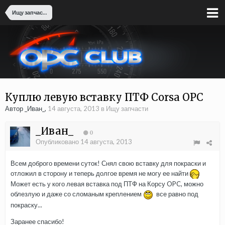
Ищу запчасти
Куплю левую вставку ПТФ Corsa OPC
Автор _Иван_,
14 августа, 2013
в
Ищу запчасти
_Иван_
0
Опубликовано
14 августа, 2013
Всем доброго времени суток! Снял свою вставку для покраски и
отложил в сторону и теперь долгое время не могу ее найти
Может есть у кого левая вставка под ПТФ на Корсу OPC, можно
облезлую и даже со сломаным креплением
все равно под
покраску...
Заранее спасибо!