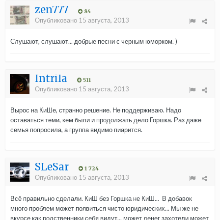
zen777
84
Опубликовано
15 августа, 2013
Слушают, слушают... добрые песни с черным юморком. )
Intrila
511
Опубликовано
15 августа, 2013
Вырос на КиШе, странно решение. Не поддерживаю. Надо
оставаться теми, кем были и продолжать дело Горшка. Раз даже
семья попросила, а группа видимо пиарится.
SLeSar
1 724
Опубликовано
15 августа, 2013
Всё правильно сделали. КиШ без Горшка не КиШ... В добавок
много проблем может появиться чисто юридических... Мы же не
вкурсе как родственники себя видут... может денег захотели может