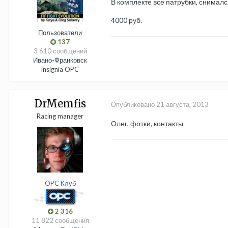
В комплекте все патрубки, снималс
4000 руб.
Пользователи
137
3 610 сообщений
Ивано-Франковск
insignia OPC
DrMemfis
Опубликовано
21 августа, 2013
Racing manager
Олег, фотки, контакты
OPC Клуб
2 316
11 822 сообщения