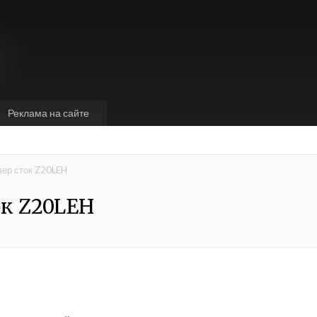
Реклама на сайте
ер сток Z20LEH
ок Z20LEH