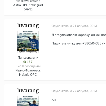
Moscow EastSide
Astra OPC Stalingrad
DRIVE2
hwarang
Опубликовано
21 августа, 2013
Я его упаковал в коробку, он как но
Пишите в личку или +38050438877
Пользователи
137
3 610 сообщений
Ивано-Франковск
insignia OPC
hwarang
Опубликовано
27 августа, 2013
АП