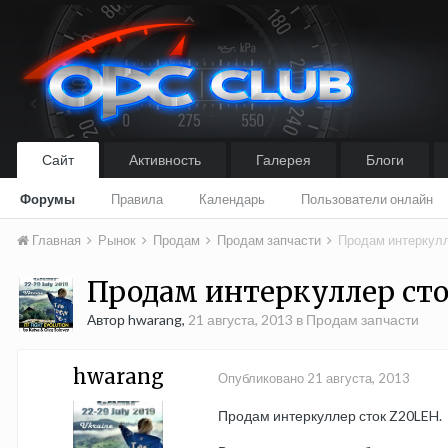
Сайт
Активность
Галерея
Блоги
Форумы
Правила
Календарь
Пользователи онлайн
Главная
Рынок
Продам
Продам запчасти
Продам интеркулл
Продам интеркуллер ст
Автор hwarang,
21 августа, 2013
в
Продам запчасти
hwarang
Опубликовано
21 августа, 2013
Продам интеркуллер сток Z20LEH.