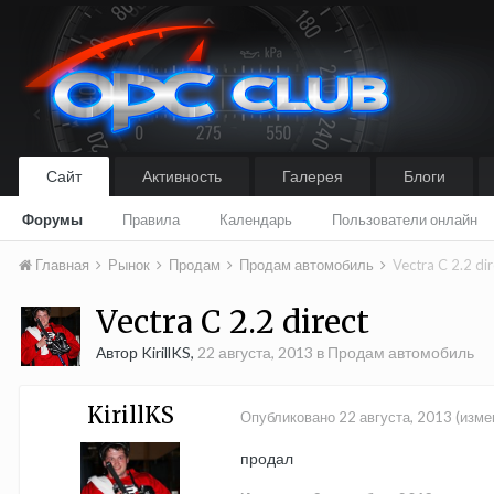
Сайт
Активность
Галерея
Блоги
Форумы
Правила
Календарь
Пользователи онлайн
Главная
Рынок
Продам
Продам автомобиль
Vectra C 2.2 dir
Vectra C 2.2 direct
Автор KirillKS,
22 августа, 2013
в
Продам автомобиль
KirillKS
Опубликовано
22 августа, 2013
(изме
продал