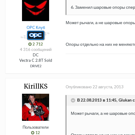
6. Заменил шаровые опоры спер
Может рычаги, а не шаровые опор
OPC Клуб
2 712
Опоры отдельно на них не меняют
4 316 сообщений
DC
Vectra C 2.8Т Sold
DRIVE2
KirillKS
Опубликовано
22 августа, 2013
В 22.08.2013 в 11:45, Glukan с
Может рычаги, а не шаровые оп
Пользователи
12
Опоры отдельно на них не меня