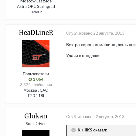
Moscow EastSide
Astra OPC Stalingrad
DRIVE2
HeaDLineR
Опубликовано
22 августа, 2013
Вектра хорошая машина , жаль дви
Удачи в продаже!
Пользователи
1 064
3 324 сообщения
Москва , САО
F20 118i
Glukan
Опубликовано
22 августа, 2013
Sofa Driver
KirillKS сказал: