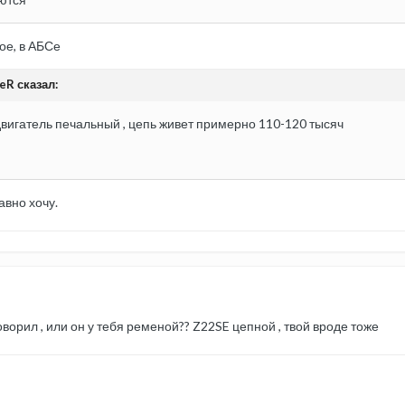
ое, в АБСе
eR сказал:
вигатель печальный , цепь живет примерно 110-120 тысяч
авно хочу.
оворил , или он у тебя ременой?? Z22SE цепной , твой вроде тоже