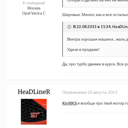
8 сообщений
Москва
Opel Vectra C
Шаровые. Менял, как и все остальн
В 22.08.2013 в 11:34, HeaDLin
Вектра хорошая машина , жаль д
Удачи в продаже!
Да, про турбо движки в курсе. Все-р
HeaDLineR
Опубликовано
22 августа, 2013
KirillKS
,я вообще про твой мотор г