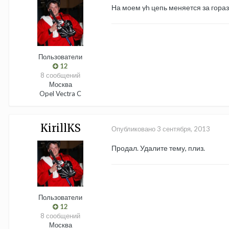
На моем yh цепь меняется за горазд
Пользователи
12
8 сообщений
Москва
Opel Vectra C
KirillKS
Опубликовано
3 сентября, 2013
Продал. Удалите тему, плиз.
Пользователи
12
8 сообщений
Москва