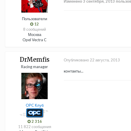
Изменено
3 сентября, 2013
пользов
Пользователи
12
8 сообщений
Москва
Opel Vectra C
DrMemfis
Опубликовано
22 августа, 2013
Racing manager
контакты...
OPC Клуб
2 316
11 822 сообщения