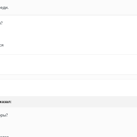
еди.
ы?
ся
казал:
оры?
ются