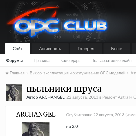
Сайт
Активность
Галерея
Блоги
Форумы
Правила
Календарь
Пользователи онлайн
Главная
Выбор, эксплуатация и обслуживание OPC моделей
As
пыльники шруса
Автор ARCHANGEL,
22 августа, 2013
в
Ремонт Astra H O
ARCHANGEL
Опубликовано
22 августа, 2013
(изме
на 2.0Т