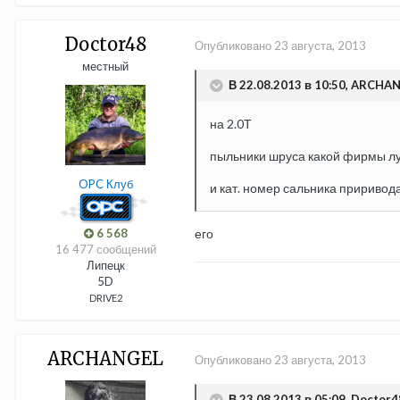
Doctor48
Опубликовано
23 августа, 2013
местный
В 22.08.2013 в 10:50, ARCHAN
на 2.0Т
пыльники шруса какой фирмы лу
OPC Клуб
и кат. номер сальника приривод
6 568
его
16 477 сообщений
Липецк
5D
DRIVE2
ARCHANGEL
Опубликовано
23 августа, 2013
В 23.08.2013 в 05:09, Doctor4