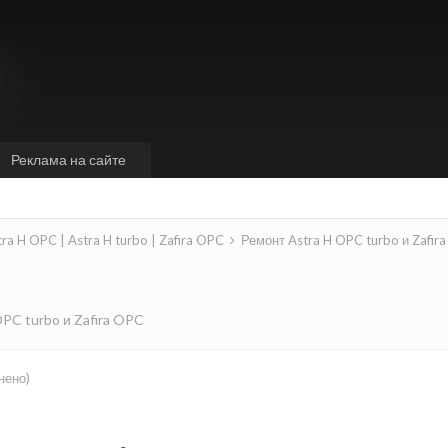
Реклама на сайте
tra H OPC | Astra H turbo | Zafira OPC
Ремонт Astra H OPC turbo и Zafir
PC turbo и Zafira OPC
нено)