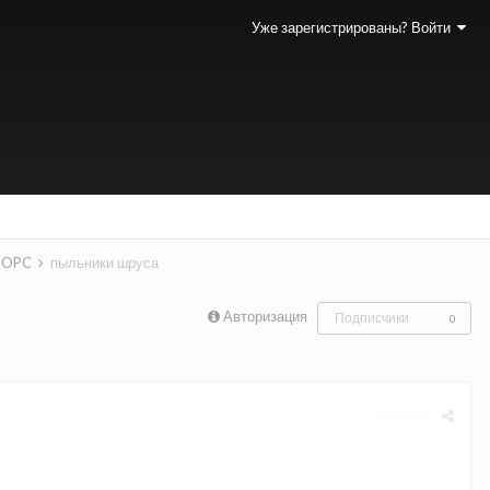
Уже зарегистрированы? Войти
a OPC
пыльники шруса
Авторизация
Подписчики
0
Жалоба