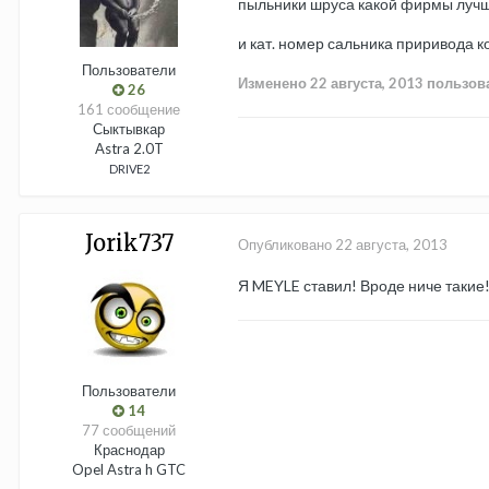
пыльники шруса какой фирмы лучш
и кат. номер сальника приривода к
Пользователи
Изменено
22 августа, 2013
пользов
26
161 сообщение
Сыктывкар
Astra 2.0T
DRIVE2
Jorik737
Опубликовано
22 августа, 2013
Я MEYLE ставил! Вроде ниче такие
Пользователи
14
77 сообщений
Краснодар
Opel Astra h GTC