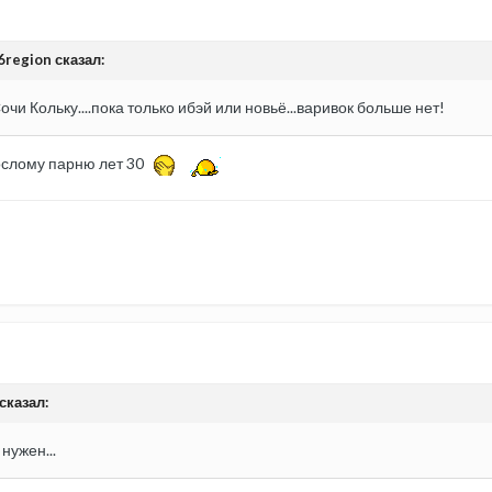
6region сказал:
и Кольку....пока только ибэй или новьё...варивок больше нет!
ослому парню лет 30
сказал:
нужен...