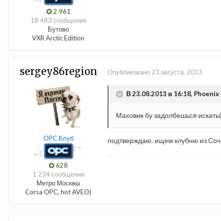
2 961
18 483 сообщения
Бутово
VXR Arctic Edition
sergey86region
Опубликовано
23 августа, 2013
В 23.08.2013 в 16:18, Phoenix 
Маховик бу задолбешься искать(
OPC Клуб
подтверждаю. ищем клубню из Сочи 
628
1 234 сообщения
Метро Москвы
Corsa OPC, hot AVEO)