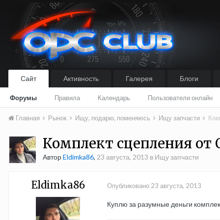
Сайт
Активность
Галерея
Блоги
Форумы
Правила
Календарь
Пользователи онлайн
Главная
Рынок
Ищу, подарю, поменяюсь
Ищу запчасти
Ком
Комплект сцепления от 
Автор
Eldimka86
,
23 августа, 2013
в
Ищу запчасти
Eldimka86
Опубликовано
23 августа, 2013
Куплю за разумные деньги компле