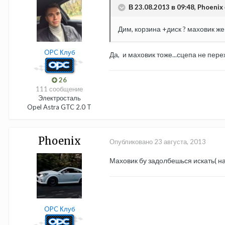
В 23.08.2013 в 09:48, Phoenix 
Дим, корзина +диск ? маховик же 
OPC Клуб
Да, и маховик тоже...сцепа не пере
26
111 сообщение
Электросталь
Opel Astra GTC 2.0 T
Phoenix
Опубликовано
23 августа, 2013
Маховик бу задолбешься искать( н
OPC Клуб