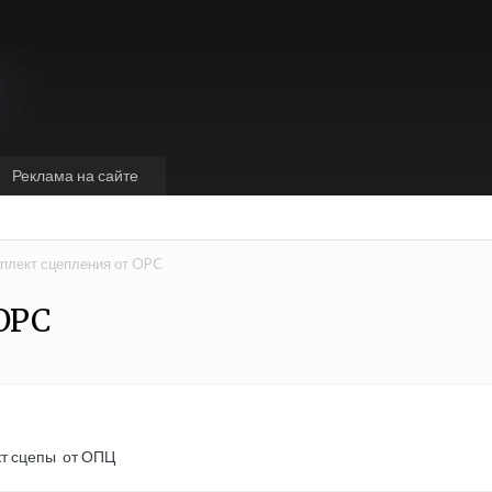
Реклама на сайте
плект сцепления от OPC
OPC
кт сцепы от ОПЦ