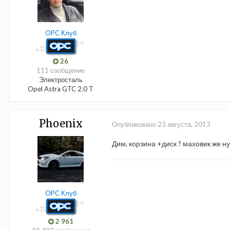
OPC Клуб
26
111 сообщение
Электросталь
Opel Astra GTC 2.0 T
Phoenix
Опубликовано
23 августа, 2013
Дим, корзина +диск ? маховик же ну
OPC Клуб
2 961