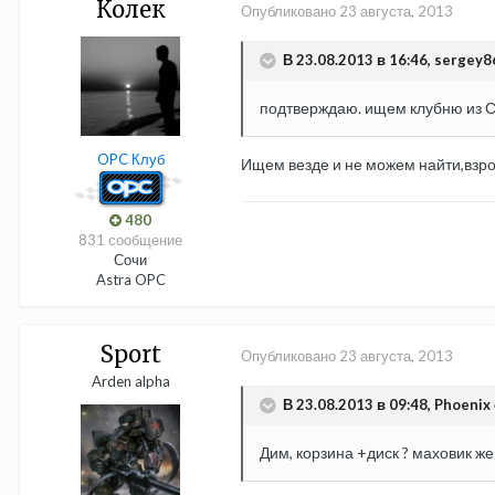
Колек
Опубликовано
23 августа, 2013
В 23.08.2013 в 16:46, sergey8
подтверждаю. ищем клубню из Соч
OPC Клуб
Ищем везде и не можем найти,взр
480
831 сообщение
Сочи
Astra OPC
Sport
Опубликовано
23 августа, 2013
Arden alpha
В 23.08.2013 в 09:48, Phoenix 
Дим, корзина +диск ? маховик же 