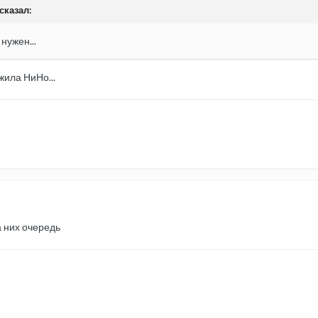
сказал:
нужен...
жила НиНо...
а них очередь