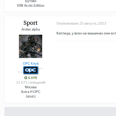
Бутово
VXR Arctic Edition
Sport
Опубликовано
25 августа, 2013
Arden alpha
Кэптица, у всех на машинах они ест
OPC Клуб
6 698
11 675 сообщений
Москва
Astra Н OPC
DRIVE2