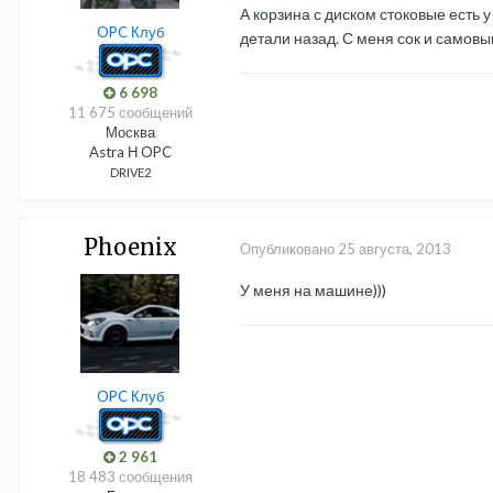
А корзина с диском стоковые есть у
OPC Клуб
детали назад. С меня сок и самовы
6 698
11 675 сообщений
Москва
Astra Н OPC
DRIVE2
Phoenix
Опубликовано
25 августа, 2013
У меня на машине)))
OPC Клуб
2 961
18 483 сообщения