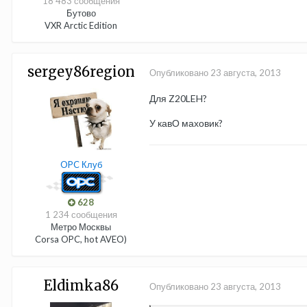
18 483 сообщения
Бутово
VXR Arctic Edition
sergey86region
Опубликовано
23 августа, 2013
Для Z20LEH?
У кавО маховик?
OPC Клуб
628
1 234 сообщения
Метро Москвы
Corsa OPC, hot AVEO)
Eldimka86
Опубликовано
23 августа, 2013