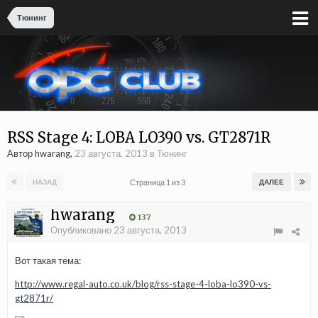
Тюнинг
RSS Stage 4: LOBA LO390 vs. GT2871R
Автор hwarang,
23 августа, 2013
в
Тюнинг
Страница 1 из 3
НАЗАД
ДАЛЕЕ
hwarang
137
Опубликовано
23 августа, 2013
Вот такая тема:
http://www.regal-auto.co.uk/blog/rss-stage-4-loba-lo390-vs-
gt2871r/