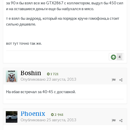
за 90 я бы взял все же GTX2867 с коллектором, выдул бы 450 сил
и на оставшиеся деньги еще бы набухался в мясо.
т е взял бы андроед, который на порядок круче гомофона,а стоит
сильно дешевле.
вот тут точно так же.
4
Boshin
1 721
Опубликовано
23 августа, 2013
На ебае встречал за 40-45 с доставкой.
Phoenix
2 961
Опубликовано
25 августа, 2013