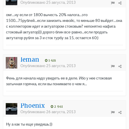
Опубликовано
25 августа, 2013
омг...ну если от 1800 вычесть 20% налога...это
1500...75рублей...если занизить инвойс, то меньше 80 выйдет...она
с коллектором идет и актуатором стоковым? непонятно нафига
стоковый актуатор))) дорого блин все-равно...если продать
актутатор рубля за 3 и сток турбу за 15, остается 60:)
leman
1 418
Опубликовано
25 августа, 2013
Фень для начала надо увидеть ее в деле. Ибо у нее стоковая
затычная горячка, если вы понимаете о чем я...
Phoenix
2 961
Опубликовано
26 августа, 2013
Ну а как ты еще увидишь:))