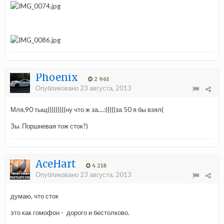
Phoenix
2 961
Опубликовано
23 августа, 2013
Мля,90 тыщ(((((((((ну что ж за....:(((((за 50 я бы взял(
Зы. Поршневая тож сток?)
AceHart
4 218
Опубликовано
23 августа, 2013
думаю, что сток
это как гомофон - дорого и бестолково.