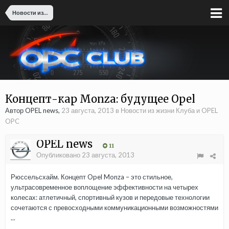
Новости из жизни Клуба и OPEL OPC
Концепт-кар Monza: будущее Opel
Автор OPEL news,
23 августа, 2013
в
Новости из жизни Клуба и OPEL
OPC
OPEL news
11
Опубликовано
23 августа, 2013
Рюссельсхайм. Концепт Opel Monza – это стильное,
ультрасовременное воплощение эффективности на четырех
колесах: атлетичный, спортивный кузов и передовые технологии
сочетаются с превосходными коммуникационными возможностями
...