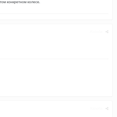
этом конкретном колесе.
Жалоба
Жалоба