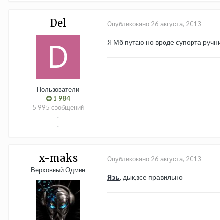
Del
Опубликовано
26 августа, 2013
Я Мб путаю но вроде супорта ручни
Пользователи
1 984
5 995 сообщений
.
.
x-maks
Опубликовано
26 августа, 2013
Верховный Одмин
Язь
, дык,все правильно