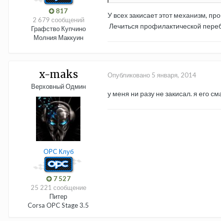
817
У всех закисает этот механизм, проб
2 679 сообщений
Лечиться профилактической перебо
Графство Купчино
Молния Маккуин
x-maks
Опубликовано
5 января, 2014
Верховный Одмин
у меня ни разу не закисал. я его 
OPC Клуб
7 527
25 221 сообщение
Питер
Corsa OPC Stage 3.5