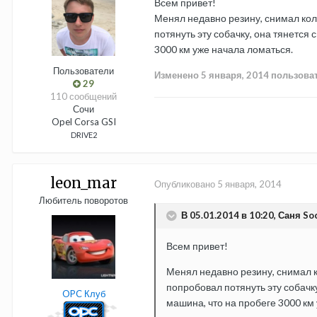
Всем привет!
Менял недавно резину, снимал коле
потянуть эту собачку, она тянется 
3000 км уже начала ломаться.
Пользователи
Изменено
5 января, 2014
пользоват
29
110 сообщений
Сочи
Opel Corsa GSI
DRIVE2
leon_mar
Опубликовано
5 января, 2014
Любитель поворотов
В 05.01.2014 в 10:20, Саня Soc
Всем привет!
Менял недавно резину, снимал ко
попробовал потянуть эту собачку,
OPC Клуб
машина, что на пробеге 3000 км