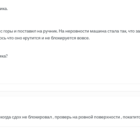
ика.
с горы и поставил на ручник. На неровности машина стала так, что за
сь что оно крутится и не блокируется вовсе.
мка?
 когда сдох не блокировал , проверь на ровной поверхности , покатит