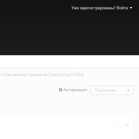
Уже зарегистрированы? Войти
Как работает ручник на Opel Corsa D (GSI)
Авторизация
Подписчики
0
Жалоба