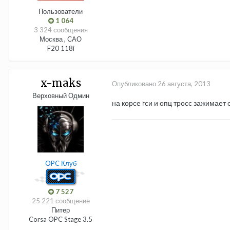
Пользователи
1 064
3 324 сообщения
Москва , САО
F20 118i
x-maks
Опубликовано
26 августа, 2013
Верховный Одмин
на корсе гси и опц тросс зажимает
OPC Клуб
7 527
25 221 сообщение
Питер
Corsa OPC Stage 3.5