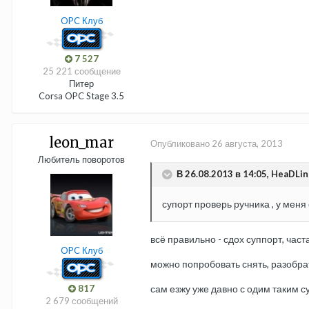
OPC Клуб
7 527
25 221 сообщение
Питер
Corsa OPC Stage 3.5
leon_mar
Опубликовано
26 августа, 2013
Любитель поворотов
В 26.08.2013 в 14:05, HeaDLin
супорт проверь ручника , у меня 
всё правильно - сдох суппорт, част
OPC Клуб
можно попробовать снять, разобрат
817
сам езжу уже давно с одим таким с
2 679 сообщений