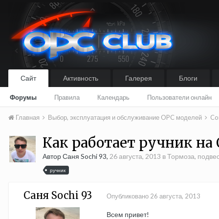
Сайт
Активность
Галерея
Блоги
Форумы
Правила
Календарь
Пользователи онлайн
Главная
Выбор, эксплуатация и обслуживание OPC моделей
Co
Как работает ручник на O
Автор Саня Sochi 93,
26 августа, 2013
в
Тормоза, подве
ручник
Саня Sochi 93
Опубликовано
26 августа, 2013
Всем привет!