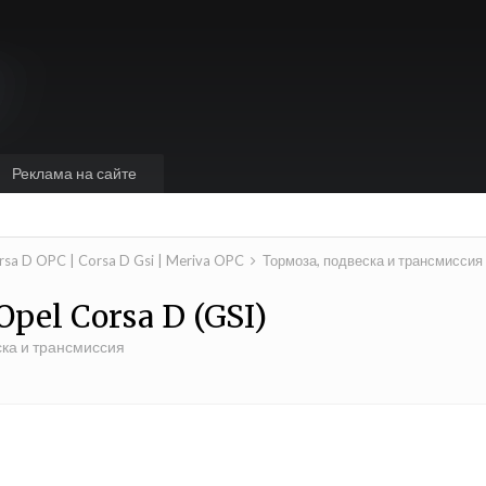
Реклама на сайте
rsa D OPC | Corsa D Gsi | Meriva OPC
Тормоза, подвеска и трансмиссия
pel Corsa D (GSI)
ска и трансмиссия