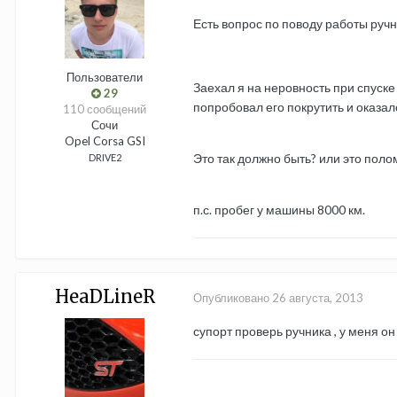
Есть вопрос по поводу работы ручн
Пользователи
Заехал я на неровность при спуске 
29
попробовал его покрутить и оказало
110 сообщений
Сочи
Opel Corsa GSI
Это так должно быть? или это поло
DRIVE2
п.с. пробег у машины 8000 км.
HeaDLineR
Опубликовано
26 августа, 2013
супорт проверь ручника , у меня он