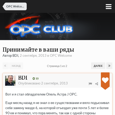
OPC Welcome
Принимайте в ваши ряды
Автор BDI,
2 сентября, 2013
в
OPC Welcome
Страница 1 из 2
НАЗАД
ДАЛЕЕ
BDI
19
Опубликовано
2 сентября, 2013
Вот и я стал обладателем Опель Астра J OPC.
Еще месяц назад я не знал о ее существовании и вяло подыскивал
себе замену мазде 6, на которой отъездил уже почти 5 лет и более
90 км и понимал, что пора менять, так как с одной стороны