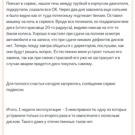
Поехал в сервис, нашли течь между трубкой и корпусом двигателя,
подкрутили, сказали все ОК. Через два дня завоняла еще сильнее
и было видно как от туда потихоньку подтекает бензин. Оставил
машину на ночь в сервисе. Вроде все починили, но поцарапали мне
диск (этого красавца 20-го радиуса), видимо наехав на что-то
боком колеса. Хорошо я настоял при сдаче на полном осмотре
автомобиля и на записи, что при сдаче никаких дефектов дисков
нет. Теперь поеду завтра общаться с директором, послушаю, как
они будут решать вопрос. Естественно меня устроит только его
замена, так как при смене страховой его уже не застрахуют и в
случае аварии придется диск покупать самому.
Для полного счастья сегодня загорелось сообщение сервис
подвески.
Итого, 1 неделя эксплуатации - 3 неисправности, одну из которых
устранили только со второго раза и то накосячили с колесным
диском. Такого даже у отечественных тазов нет.