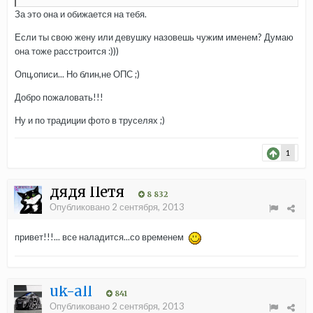
За это она и обижается на тебя.
Если ты свою жену или девушку назовешь чужим именем? Думаю
она тоже расстроится :)))
Опц,описи... Но блин,не ОПС ;)
Добро пожаловать!!!
Ну и по традиции фото в труселях ;)
1
дядя Петя
8 832
Опубликовано
2 сентября, 2013
привет!!!... все наладится...со временем
uk-all
841
Опубликовано
2 сентября, 2013