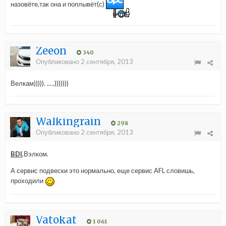
назовёте,так она и поплывёт(с)
Zeeon
340
Опубликовано
2 сентября, 2013
Велкам))))). .....)))))))
Walkingrain
298
Опубликовано
2 сентября, 2013
BDI
,Вэлком.
А сервис подвески это нормально, еще сервис AFL словишь,
проходили
Vatokat
1 061