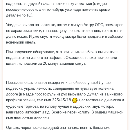
надоела, а с другой начала потихоньку ломаться (каждое
посещение сервиса и что-нибудь уже надо поменять кроме
деталей по ТО).
Увидев сначала на картинке, потом в живую Астру ОПС, посмотрев
ее характеристики и, главное, цену, понял, что вот оно, то, что я так
долго искал. И уже спустя месяц, мазда была продана и я забираю
новенький опель.
При получении обнаружили, что вся залитая в бачек омывателя
вода вытекла из него на асфальт. Оказалось плохо прикрепили
шланг, исправили за 20 минут заменив хомут.
Первые впечатления от вождения - в ней все лучше! Лучше
подвеска, управляемость, совершенно не чувствует колеи на
дороге (в мазде просто руль из рук вырывало, думал из-за низкого
профиля резины, там был 225/45/18
), естественно динамика и
чудесные тормоза, на голову лучше маздовских, звук мотора,
навигатор, автосвет и т.д. Всего не перечислить. В общем машиной
был полностью доволен.
Однако, через несколько дней она начала вонять бензином.