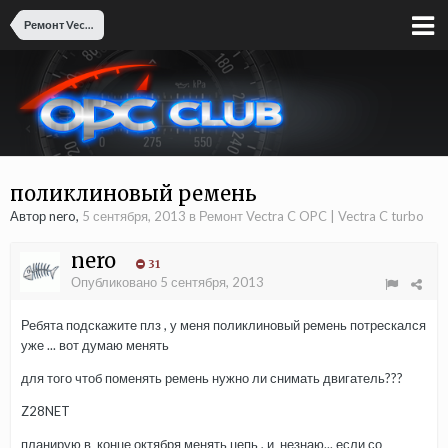
Ремонт Vectra C OPC | Vectra C turbo
поликлиновый ремень
Автор nero,
5 сентября, 2013
в
Ремонт Vectra C OPC | Vectra C turbo
nero
31
Опубликовано
5 сентября, 2013
Ребята подскажите плз , у меня поликлиновый ремень потрескался
уже ... вот думаю менять
для того чтоб поменять ремень нужно ли снимать двигатель???
Z28NET
планирую в конце октября менять цепь , и незнаю... если со