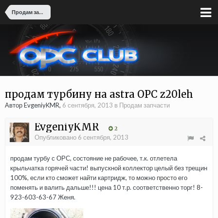
Продам запчасти
продам турбину на astra OPC z20leh
Автор EvgeniyKMR,
6 сентября, 2013
в
Продам запчасти
EvgeniyKMR
2
Опубликовано
6 сентября, 2013
продам турбу с ОРС, состояние не рабочее, т.к. отлетела
крыльчатка горячей части! выпускной коллектор целый без трещин
100%, если кто сможет найти картридж, то можно просто его
поменять и валить дальше!!! цена 10 т.р. соответственно торг! 8-
923-603-63-67 Женя.