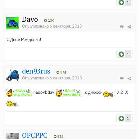
1
Davo
230
Опубликовано
6 сентября, 2013
С Днем Рождения!
1
den93rus
941
Опубликовано
6 сентября, 2013
:happybday:
с днюхой
:3_2_8:
1
OPCPPC
532