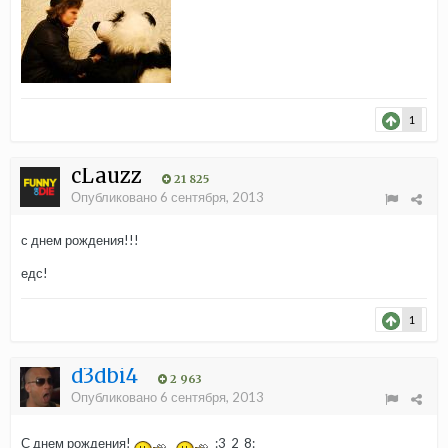
1
cLauzz
21 825
Опубликовано
6 сентября, 2013
с днем рождения!!!
едс!
1
d3dbi4
2 963
Опубликовано
6 сентября, 2013
С днем рождения!
:3_2_8: