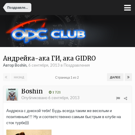
Поздравления
Андрейка-ака ГИ, ака GIDRO
Автор Boshin,
6 сентября, 2013
в
Поздравления
Страница 1 из 2
НАЗАД
ДАЛЕЕ
Boshin
1 721
Опубликовано
6 сентября, 2013
Андрюха с днюхой тебя! Будь всегда таким же веселым и
позитивным!!! Ну и соответственно самым быстрым в клубе на
сток турбе)))