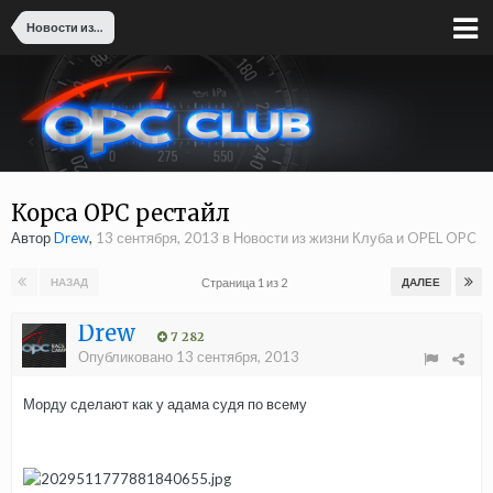
Новости из жизни Клуба и OPEL OPC
Корса OPC рестайл
Автор
Drew
,
13 сентября, 2013
в
Новости из жизни Клуба и OPEL OPC
Страница 1 из 2
НАЗАД
ДАЛЕЕ
Drew
7 282
Опубликовано
13 сентября, 2013
Морду сделают как у адама судя по всему