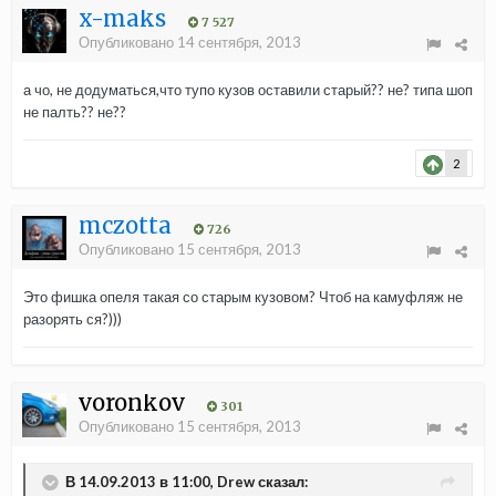
x-maks
7 527
Опубликовано
14 сентября, 2013
а чо, не додуматься,что тупо кузов оставили старый?? не? типа шоп
не палть?? не??
2
mczotta
726
Опубликовано
15 сентября, 2013
Это фишка опеля такая со старым кузовом? Чтоб на камуфляж не
разорять ся?)))
voronkov
301
Опубликовано
15 сентября, 2013
В 14.09.2013 в 11:00, Drew сказал: