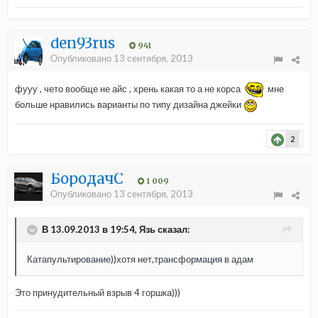
den93rus
941
Опубликовано
13 сентября, 2013
фууу , чето вообще не айс , хрень какая то а не корса
мне
больше нравились варианты по типу дизайна джейки
2
БородачС
1 009
Опубликовано
13 сентября, 2013
В 13.09.2013 в 19:54, Язь сказал:
Катапультирование))хотя нет,трансформация в адам
Это принудительный взрыв 4 горшка)))