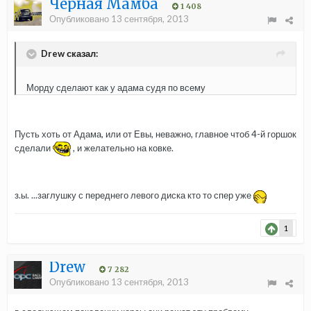
Черная Мамба
1 408
Опубликовано
13 сентября, 2013
Drew сказал:
Морду сделают как у адама судя по всему
Пусть хоть от Адама, или от Евы, неважно, главное чтоб 4-й горшок
сделали
, и желательно на ковке.
з.ы. ...заглушку с переднего левого диска кто то спер уже
1
Drew
7 282
Опубликовано
13 сентября, 2013