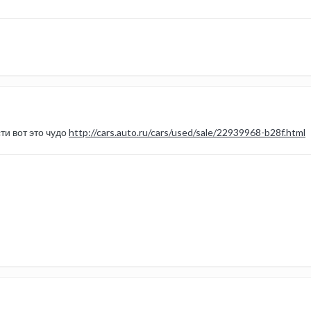
и вот это чудо
http://cars.auto.ru/cars/used/sale/22939968-b28f.html