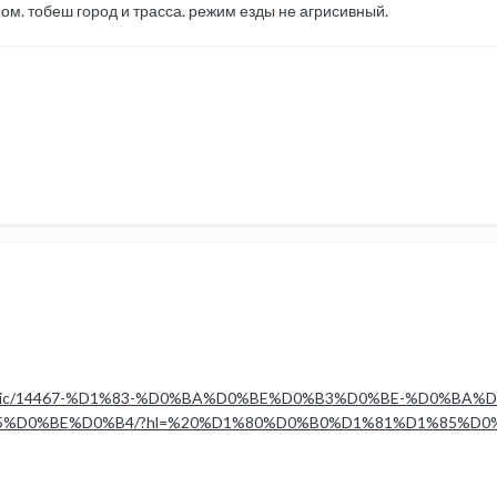
ом. тобеш город и трасса. режим езды не агрисивный.
.php?/topic/14467-%D1%83-%D0%BA%D0%BE%D0%B3%D0%BE-%D0%
%D0%BE%D0%B4/?hl=%20%D1%80%D0%B0%D1%81%D1%85%D0