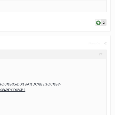
2
Жалоба
0%BA%D0%B0%D0%BA%D0%BE%D0%B9-
D0%BE%D0%B4