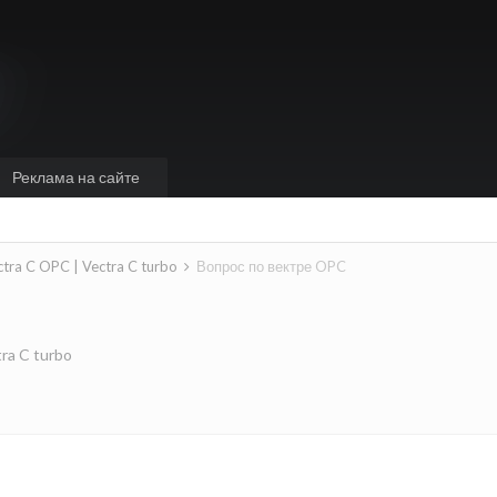
Реклама на сайте
ctra C OPC | Vectra C turbo
Вопрос по вектре OPC
ra C turbo