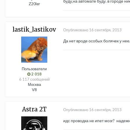
буду,на автомате буду. в городе ни
Z20ler
lastik_lastikov
Опубликовано
16 сентября, 2013
Да нет вроде особых болячек у нее
Пользователи
2 018
6 117 сообщений
Москва
V8
Astra 2T
Опубликовано
16 сентября, 2013
идс проводка не ипет мозг? надеж