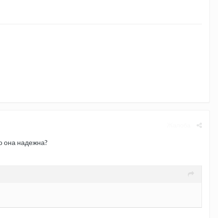
Жалоба
ко она надежна?