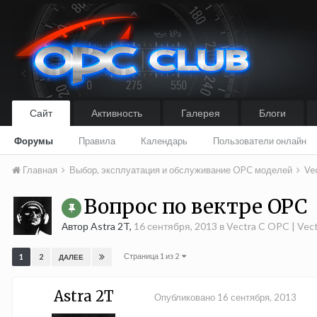
Сайт
Активность
Галерея
Блоги
Форумы
Правила
Календарь
Пользователи онлайн
Главная
Выбор, эксплуатация и обслуживание OPC моделей
Ve
Вопрос по вектре OPC
Автор Astra 2T,
16 сентября, 2013
в
Vectra C OPC | Vect
Страница 1 из 2
1
2
ДАЛЕЕ
Astra 2T
Опубликовано
16 сентября, 2013