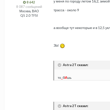
у меня по городу летом 16,2, зимой
8 642
8 087 сообщений
трасса - около 9
Москва, ВАО
Q5 2.0 TFSI
а вообще тут некоторые и в 12,5 у
ЗЫ
Astra 2T сказал:
то
_
б
И
шь
Astra 2T сказал: