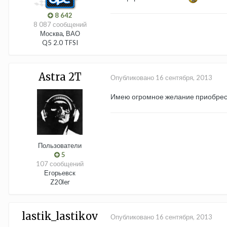
8 642
8 087 сообщений
Москва, ВАО
Q5 2.0 TFSI
Astra 2T
Опубликовано
16 сентября, 2013
Имею огромное желание приобрест
Пользователи
5
107 сообщений
Егорьевск
Z20ler
lastik_lastikov
Опубликовано
16 сентября, 2013