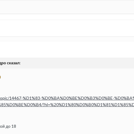
дро сказал:
ex.php?/topic/14467-%D1%83-%D0%BA%D0%BE%D0%B3%D0%BE-%D
85%D0%BE%D0%B4/?hl=%20%D1%80%D0%B0%D1%81%D1%85%
мой до 18