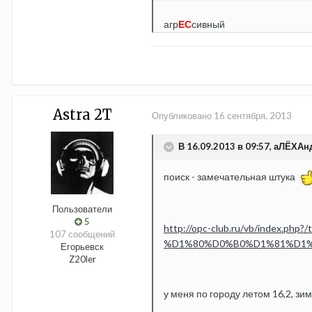
агр
ЕС
сивный
Astra 2T
Опубликовано
16 сентября, 2013
В 16.09.2013 в 09:57, аЛЁХАн
поиск - замечательная штука
Пользователи
5
http://opc-club.ru/vb/ind
107 сообщений
%D1%80%D0%B0%D1%81%D1%
Егорьевск
Z20ler
у меня по городу летом 16,2, зи