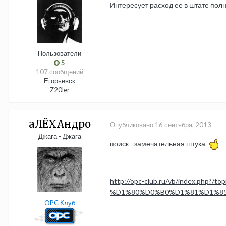
Интересует расход ее в штате полн
Пользователи
5
107 сообщений
Егорьевск
Z20ler
aЛЁХАндро
Опубликовано
16 сентября, 2013
Джага - Джага
поиск - замечательная штука
http://opc-club.ru/vb/index
%D1%80%D0%B0%D1%81%D1%85
OPC Клуб