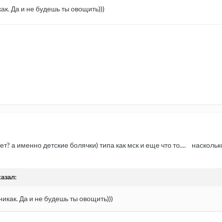
к. Да и не будешь ты овощить)))
т? а именно детские болячки) типа как мск и еще что то.... насколь
казал:
икак. Да и не будешь ты овощить)))