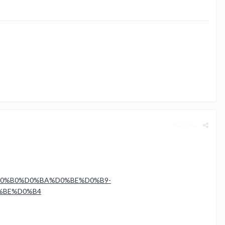
Жалоба
BA%D0%B0%D0%BA%D0%BE%D0%B9-
%BE%D0%B4