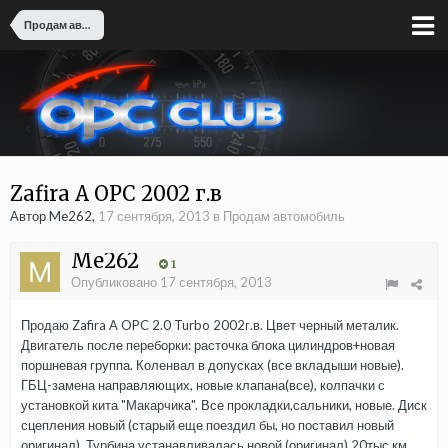
Продам автомобиль
Zafira A OPC 2002 г.в
Автор Me262,
17 сентября, 2013
в
Продам автомобиль
Me262
1
Опубликовано
17 сентября, 2013
Продаю Zafira A OPC 2.0 Turbo 2002г.в. Цвет черный металик.
Двигатель после переборки: расточка блока цилиндров+новая
поршневая группа. Коленвал в допусках (все вкладыши новые).
ГБЦ-замена направляющих, новые клапана(все), колпачки с
установкой кита "Макарчика". Все прокладки,сальники, новые. Диск
сцепления новый (старый еще поездил бы, но поставил новый
оригинал). Турбина устанавливалась новой (оригинал) 20тыс.км