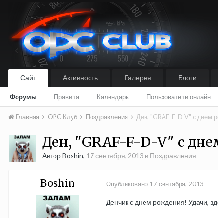
Сайт
Активность
Галерея
Блоги
Форумы
Правила
Календарь
Пользователи онлайн
Главная
OPC Клуб
Поздравления
Ден, "GRAF-F-D-V" c днем 
Ден, "GRAF-F-D-V" c дн
Автор Boshin,
17 сентября, 2013
в
Поздравления
Boshin
Опубликовано
17 сентября, 2013
Денчик с днем рождения! Удачи, здо