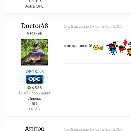
190 rus
Astra OPC
Doctor48
Опубликовано
17 сентября, 2013
местный
с рожденюхой!
OPC Клуб
6 568
16 477 сообщений
Липецк
5D
DRIVE2
Андро
Опубликовано
17 сентября, 2013