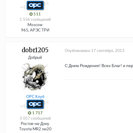
511
1 556 сообщений
Moscow
965, АРЭС ТРИ
dobr1205
Опубликовано
17 сентября, 2013
Добрый
С Днем Рождения! Всех Благ! и пе
OPC Клуб
1 717
3 057 сообщений
Ростов-на-Дону
Toyota MR2 sw20