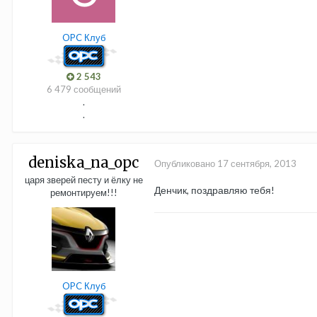
OPC Клуб
2 543
6 479 сообщений
.
.
deniska_na_opc
Опубликовано
17 сентября, 2013
царя зверей песту и ёлку не
Денчик, поздравляю тебя!
ремонтируем!!!
OPC Клуб