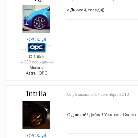
с Днюхой, сосед))))
OPC Клуб
1 855
4 039 сообщений
Москоу
Astra j OPC
Intrila
Опубликовано
17 сентября, 2013
С днюхой! Добра! Успехов! Счастт
OPC Клуб