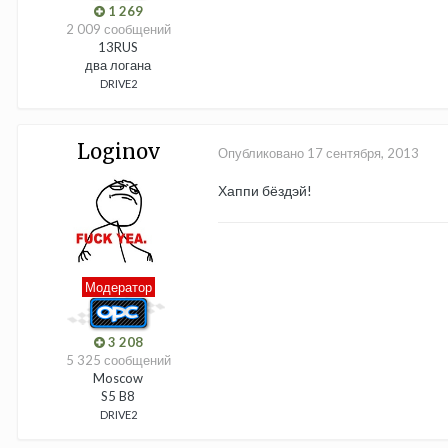
1 269
2 009 сообщений
13RUS
два логана
DRIVE2
Loginov
Опубликовано
17 сентября, 2013
Хаппи бёздэй!
Модератор
3 208
5 325 сообщений
Moscow
S5 B8
DRIVE2