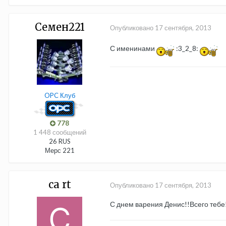
Семен221
Опубликовано
17 сентября, 2013
С именинами
:3_2_8:
OPC Клуб
778
1 448 сообщений
26 RUS
Мерс 221
ca rt
Опубликовано
17 сентября, 2013
С днем варения Денис!!Всего тебе