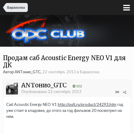
Барахолка
Продам саб Acoustic Energy NEO V1 для
ДК
Автор ANTонио_GTC,
22 сентября, 2013
в
Барахолка
ANTонио_GTC
132
Опубликовано
22 сентября, 2013
Саб Acoustic Energy NEO V1
http://pult.ru/product/24293.htm
год
уже стоит в кладовке, до этого за год фильмов 20 посмотрел на
нем.