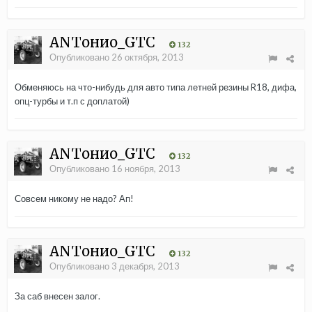
ANTонио_GTC
132
Опубликовано
26 октября, 2013
Обменяюсь на что-нибудь для авто типа летней резины R18, дифа,
опц-турбы и т.п с доплатой)
ANTонио_GTC
132
Опубликовано
16 ноября, 2013
Совсем никому не надо? Ап!
ANTонио_GTC
132
Опубликовано
3 декабря, 2013
За саб внесен залог.