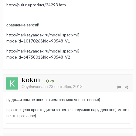
http://pult.ru/product/24293.htm
сравнение версий
http://market.yandex.ru/model-spec.xml?
modelid=1017026&hid=90548
V1
http://market.yandex.ru/model-spec.xml?
modelid=6475801&hid=90548
V2
kokin
29
Опубликовано
23 сентября, 2013
ну да....я сам не понял в чем разница чесно говоря))
в рашке цена просто дикая за него, я подумаю пару деньков) может
взять про запас)