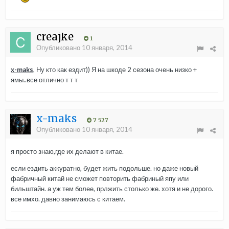
creajke
1
Опубликовано
10 января, 2014
x-maks
, Ну кто как ездит)) Я на шкоде 2 сезона очень низко +
ямы..все отлично т т т
x-maks
7 527
Опубликовано
10 января, 2014
я просто знаю,где их делают в китае.
если ездить аккуратно, будет жить подольше. но даже новый
фабричный китай не сможет повторить фабриный япу или
бильштайн. а уж тем более, прлжить столько же. хотя и не дорого.
все имхо. давно занимаюсь с китаем.