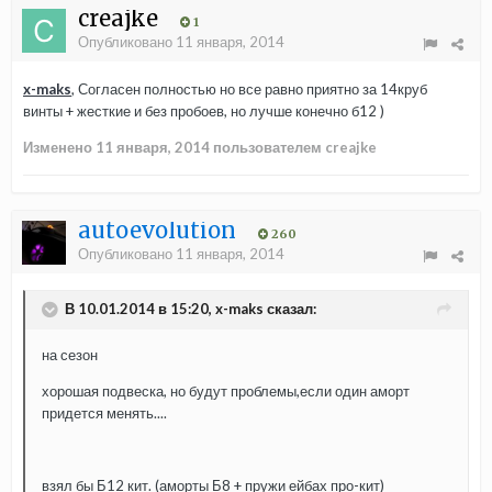
creajke
1
Опубликовано
11 января, 2014
x-maks
, Согласен полностью но все равно приятно за 14круб
винты + жесткие и без пробоев, но лучше конечно б12 )
Изменено
11 января, 2014
пользователем creajke
autoevolution
260
Опубликовано
11 января, 2014
В 10.01.2014 в 15:20, x-maks сказал:
на сезон
хорошая подвеска, но будут проблемы,если один аморт
придется менять....
взял бы Б12 кит. (аморты Б8 + пружи ейбах про-кит)