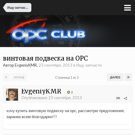
Ищу запчасти
винтовая подвеска на OPC
Автор EvgeniyKMR,
23 сентября, 2013
в
Ищу запчасти
Страница 1 из 2
НАЗАД
ДАЛЕЕ
EvgeniyKMR
2
Опубликовано
23 сентября, 2013
хочу купить винтовую подвеску на орс, рассмотрю предложения,
заранее всем благодарен!!!