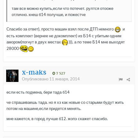
там все можно купить,если что потечет. рултся отооже
отлично. кнеш б14 получше, и пожестче
Спасибо за ответ), просто машин взял после ДТП немного
и
есть комплект (вернее не докомплект) из Б14 с убитым одним
амором(погнут в двух местах
))), а по теме Б14 мне выходят
28000
x-maks
7 527
Опубликовано
11 января, 2014
если есть подмена, бери тада б14
че спрашиваешь тада. но я хз как новые со старыми будут жить
потом на машине,если придется менять.
мне кажется, в город лучше б12. жопэ скажет спасибо.