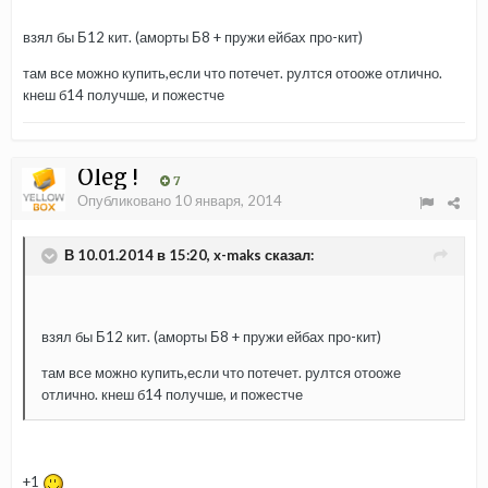
взял бы Б12 кит. (аморты Б8 + пружи ейбах про-кит)
там все можно купить,если что потечет. рултся отооже отлично.
кнеш б14 получше, и пожестче
Oleg !
7
Опубликовано
10 января, 2014
В 10.01.2014 в 15:20, x-maks сказал:
взял бы Б12 кит. (аморты Б8 + пружи ейбах про-кит)
там все можно купить,если что потечет. рултся отооже
отлично. кнеш б14 получше, и пожестче
+1