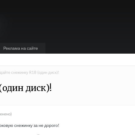
Реклама на сайте
дайте снежинку R18 (один диск)!
один диск)!
енено)
токовую снежинку за не дорого!