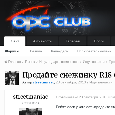
Сайт
Активность
Галерея
Блоги
Форумы
Правила
Календарь
Пользователи онлайн
Главная
Рынок
Ищу, подарю, поменяюсь
Ищу запчасти
Про
Продайте снежинку R18 (
Автор
streetmaniac
,
23 сентября, 2013
в
Ищу запчасти
streetmaniac
Опубликовано
23 сентября, 2013
(изм
С222НУ93
Ребят, если у кого есть продайте с