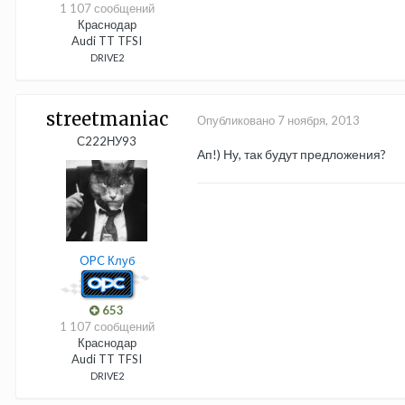
1 107 сообщений
Краснодар
Audi TT TFSI
DRIVE2
streetmaniac
Опубликовано
7 ноября, 2013
С222НУ93
Ап!) Ну, так будут предложения?
OPC Клуб
653
1 107 сообщений
Краснодар
Audi TT TFSI
DRIVE2