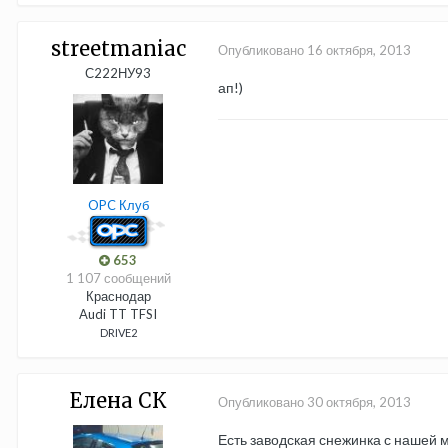
streetmaniac
Опубликовано
16 октября, 2013
С222НУ93
ап!)
OPC Клуб
653
1 107 сообщений
Краснодар
Audi TT TFSI
DRIVE2
Елена СК
Опубликовано
30 октября, 2013
Есть заводская снежинка с нашей 