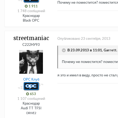
Почему не поместится? поместится..
1 911
1 748 сообщений
Краснодар
Black OPC
streetmaniac
Опубликовано
23 сентября, 2013
С222НУ93
В 23.09.2013 в 11:01, Garrett.
Почему не поместится? поместитс
я это и имел в виду, просто не стал 
OPC Клуб
653
1 107 сообщений
Краснодар
Audi TT TFSI
DRIVE2