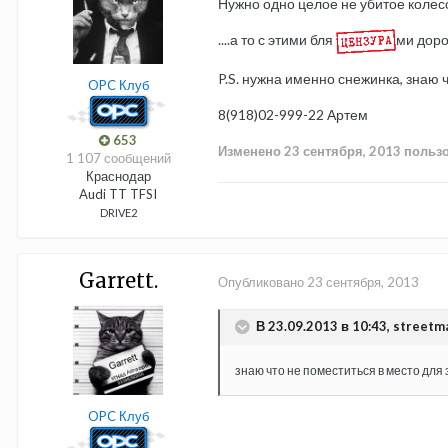
Нужно одно целое не убитое колесо
....а то с этими бля
ми доро
P.S. нужна именно снежинка, знаю 
OPC Клуб
8(918)02-999-22 Артем
653
Изменено
23 сентября, 2013
пользо
1 107 сообщений
Краснодар
Audi TT TFSI
DRIVE2
Garrett.
Опубликовано
23 сентября, 2013
В 23.09.2013 в 10:43, streetm
знаю что не поместиться в место для
OPC Клуб