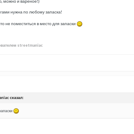
, можно и вареное!)
гами нужна по любому запаска!
что не поместиться в место для запаски
вателем streetmaniac
aniac сказал:
 запаски