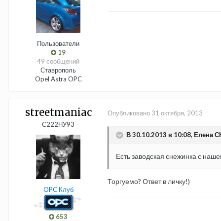
Пользователи
19
49 сообщений
Ставрополь
Opel Astra OPC
streetmaniac
Опубликовано
31 октября, 2013
С222НУ93
В 30.10.2013 в 10:08, Елена С
Есть заводская снежинка с наше
Торгуемо? Ответ в личку!)
OPC Клуб
653