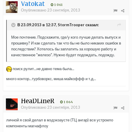
Vatokat
1 061
Опубликовано
23 сентября, 2013
В 23.09.2013 в 12:37, StormTrooper сказал:
Мое почтение. Подскажите, где/у кого лучше делать выпуск и
прошивку? И как сделать так что бы не было никаких ошибок в
последствии? Хотелось бы заплатить за хорошую работу и
качественное "железо". Нужно будет подождать, подожду.
поиск рулит...не давно тема была...
много контор...турбоворкс, миша майкоффф и т.д...
HeaDLineR
1 064
Опубликовано
23 сентября, 2013
личной я свой делал в мэдэкзаусте (ТЦ ангар) все устроило
компоненты магнафлоу