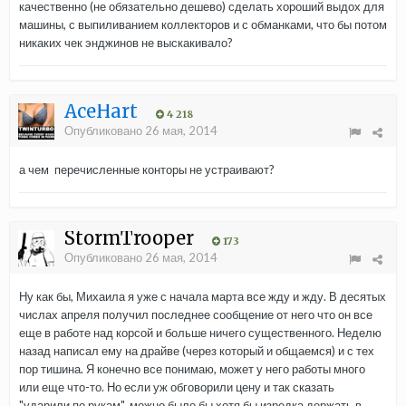
качественно (не обязательно дешево) сделать хороший выдох для
машины, с выпиливанием коллекторов и с обманками, что бы потом
никаких чек энджинов не выскакивало?
AceHart
4 218
Опубликовано
26 мая, 2014
а чем перечисленные конторы не устраивают?
StormTrooper
173
Опубликовано
26 мая, 2014
Ну как бы, Михаила я уже с начала марта все жду и жду. В десятых
числах апреля получил последнее сообщение от него что он все
еще в работе над корсой и больше ничего существенного. Неделю
назад написал ему на драйве (через который и общаемся) и с тех
пор тишина. Я конечно все понимаю, может у него работы много
или еще что-то. Но если уж обговорили цену и так сказать
"ударили по рукам", можно было бы хотя бы изредка держать в