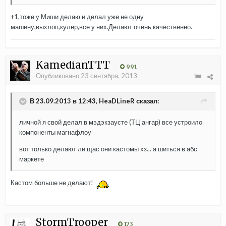
+1,тоже у Миши делаю и делал уже не одну
машину,выхлоп,кулер,все у них.Делают очень качественно.
KamedianTTT
991
Опубликовано
23 сентября, 2013
В 23.09.2013 в 12:43, HeaDLineR сказал:
личной я свой делал в мэдэкзаусте (ТЦ ангар) все устроило
компоненты магнафлоу
вот только делают ли щас они кастомы хз... а шиться в абс
маркете
Кастом больше не делают!
StormTrooper
173