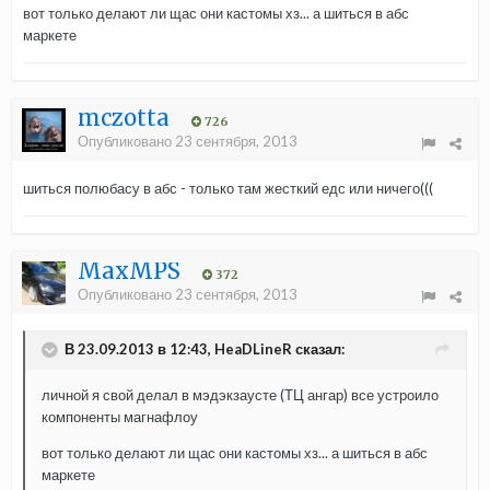
вот только делают ли щас они кастомы хз... а шиться в абс
маркете
mczotta
726
Опубликовано
23 сентября, 2013
шиться полюбасу в абс - только там жесткий едс или ничего(((
MaxMPS
372
Опубликовано
23 сентября, 2013
В 23.09.2013 в 12:43, HeaDLineR сказал:
личной я свой делал в мэдэкзаусте (ТЦ ангар) все устроило
компоненты магнафлоу
вот только делают ли щас они кастомы хз... а шиться в абс
маркете