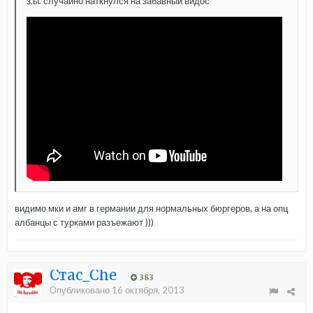
з.ы. случайно наткнулся на забавный видос
видимо мки и амг в германии для нормальных бюргеров, а на опц
албанцы с турками разъежают )))
Стас_Che
383
Опубликовано
16 октября, 2013