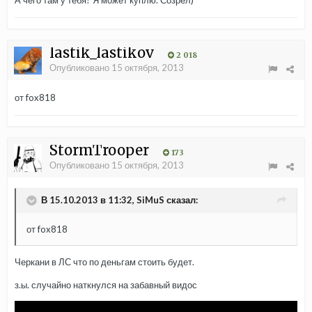
А чего там у тебя? Я может куплю. Созрел)
lastik_lastikov
2 018
Опубликовано
15 октября, 2013
от fox818
StormTrooper
173
Опубликовано
15 октября, 2013
В 15.10.2013 в 11:32, SiMuS сказал:
от fox818
Черкани в ЛС что по деньгам стоить будет.
з.ы. случайно наткнулся на забавный видос