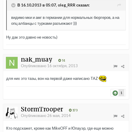
В 16.10.2013 в 05:07, oleg_RRR сказал:
видимо мки и амг в германии для нормальных бюргеров, а на
опц албанцы с турками разъежают )))
Ну дак это давно не новость)
nak_muay
51
Опубликовано
16 октября, 2013
для них это тазы, вон на первой даже написано TAZ
1
StormTrooper
173
Опубликовано
26 мая, 2014
Кто подскажет, кроме как МikeOFF и Юпауэр, где еще можно