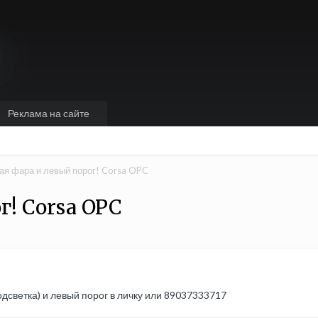
Реклама на сайте
ая фара и левый порог! Corsa OPC
г! Corsa OPC
дсветка) и левый порог в личку или 89037333717