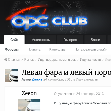
Сайт
Активность
Галерея
Блоги
Форумы
Правила
Календарь
Пользователи онлайн
Главная
Рынок
Ищу, подарю, поменяюсь
Ищу запчасти
Лев
Левая фара и левый поро
Автор
Zeeon
,
24 сентября, 2013
в
Ищу запчасти
Zeeon
Опубликовано
24 сентября, 2013
Ищу левую фару (линза/боковая по