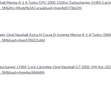
xhall-Meriva-A-1-6-Turbo-OPC-2005-132Kw-Turbocharger-CHRA-Cart
rts_SM&fits=Model%3ACorsa&hash=item4d0776b230
ger-Opel-Vauxhall-Astra-H-Corsa-D-Insignia-Meriva-A-1-6-Turbo-/36
ts_SM&hash=item53f6321ddd
rbocharger-CHRA-Core-Cartridge-Opel-Vauxhall-GT-2005-194-Kw-/3
ts_SM&hash=item4ac04d64fd