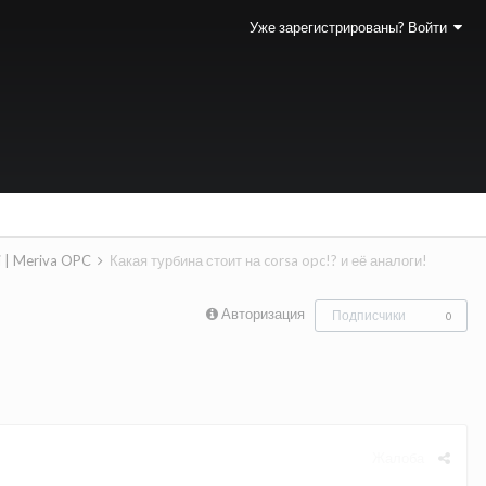
Уже зарегистрированы? Войти
i | Meriva OPC
Какая турбина стоит на corsa opc!? и её аналоги!
Авторизация
Подписчики
0
Жалоба