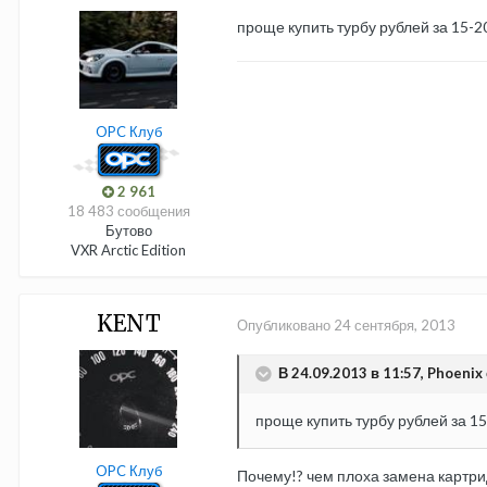
проще купить турбу рублей за 15-2
OPC Клуб
2 961
18 483 сообщения
Бутово
VXR Arctic Edition
KENT
Опубликовано
24 сентября, 2013
В 24.09.2013 в 11:57, Phoenix 
проще купить турбу рублей за 1
OPC Клуб
Почему!? чем плоха замена картрид