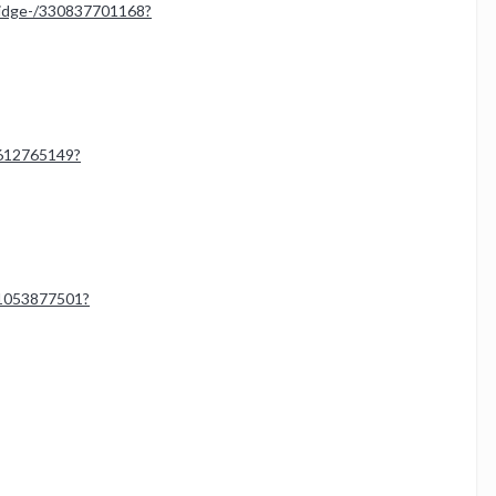
ridge-/330837701168?
0612765149?
21053877501?