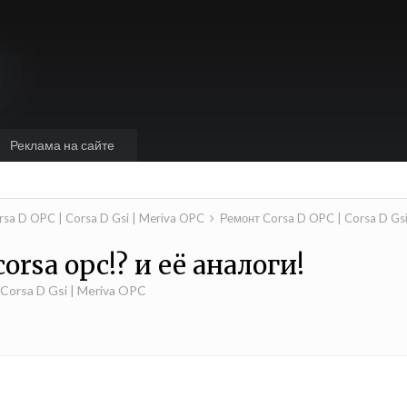
Реклама на сайте
rsa D OPC | Corsa D Gsi | Meriva OPC
Ремонт Corsa D OPC | Corsa D Gs
orsa opc!? и её аналоги!
Corsa D Gsi | Meriva OPC