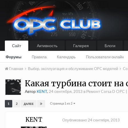
Сайт
Активность
Галерея
Блоги
Форумы
Правила
Календарь
Пользователи онлайн
Главная
Выбор, эксплуатация и обслуживание OPC моделей
Co
Какая турбина стоит на c
Автор
KENT
,
24 сентября, 2013
в
Ремонт Corsa D OPC | 
Страница 1 из 2
1
2
ДАЛЕЕ
KENT
Опубликовано
24 сентября, 2013