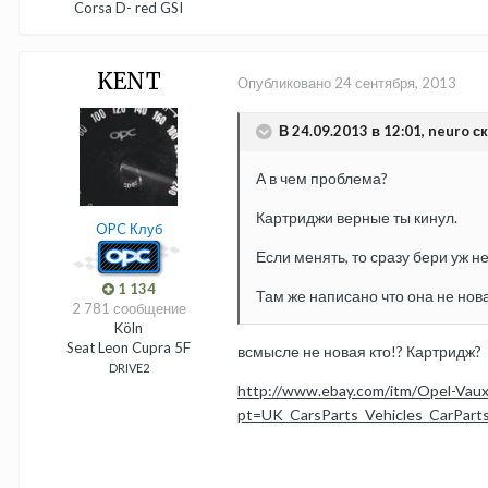
Corsa D- red GSI
KENT
Опубликовано
24 сентября, 2013
В 24.09.2013 в 12:01, neuro ск
А в чем проблема?
Картриджи верные ты кинул.
OPC Клуб
Если менять, то сразу бери уж не
1 134
Там же написано что она не нов
2 781 сообщение
Köln
Seat Leon Cupra 5F
всмысле не новая кто!? Картридж?
DRIVE2
http://www.ebay.com/itm/Opel-Vau
pt=UK_CarsParts_Vehicles_CarPa