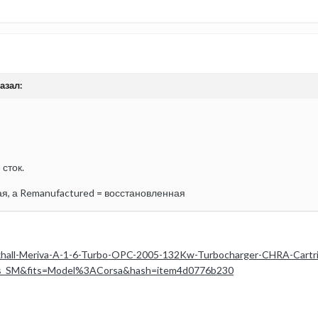
азал:
 сток.
ая, а Remanufactured = восстановленная
xhall-Meriva-A-1-6-Turbo-OPC-2005-132Kw-Turbocharger-CHRA-Cart
rts_SM&fits=Model%3ACorsa&hash=item4d0776b230