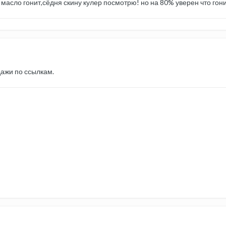
масло гонит,сёдня скину кулер посмотрю! но на 80% уверен что гон
ажи по ссылкам.