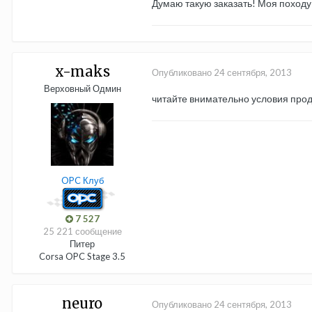
Думаю такую заказать! Моя походу 
x-maks
Опубликовано
24 сентября, 2013
Верховный Одмин
читайте внимательно условия прод
OPC Клуб
7 527
25 221 сообщение
Питер
Corsa OPC Stage 3.5
neuro
Опубликовано
24 сентября, 2013