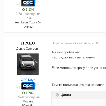
1 134
2 781 сообщение
Köln
Seat Leon Cupra 5F
DRIVE2
neuro
Опубликовано
24 сентября, 2013
Денис Олегович
А в чем проблема?
Картриджи верные ты кинул.
Если менять, то сразу бери уж не ст
OPC Клуб
Там же написано что она не новая
1 783
Цитата
3 960 сообщений
Москва
Юдрайв