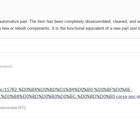
ilt automotive part. The item has been completely disassembled, cleaned, and
w or rebuilt components. It is the functional equivalent of a new part and is v
енено)
hp?/topic/15782-%D0%B8%D0%BD%D1%84%D0%B0-%D0%BF%D0%BE-
0%B8%D0%BD%D0%B0%D0%BC-%D0%BD%D0%B0-corsa-opc-gsi-m
вателем NTL