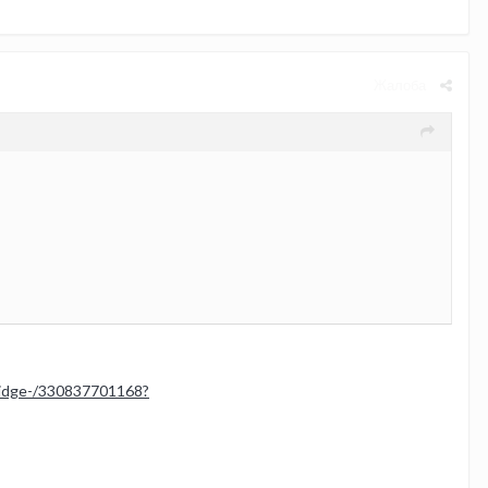
Жалоба
ridge-/330837701168?