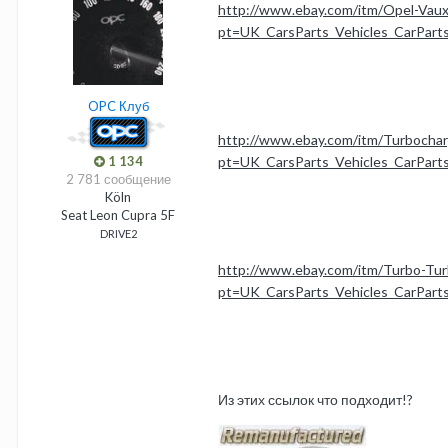
http://www.ebay.com/itm/Opel-Vau
pt=UK_CarsParts_Vehicles_CarPa
OPC Клуб
http://www.ebay.com/itm/Turbochar
1 134
pt=UK_CarsParts_Vehicles_CarPar
2 781 сообщение
Köln
Seat Leon Cupra 5F
DRIVE2
http://www.ebay.com/itm/Turbo-Tu
pt=UK_CarsParts_Vehicles_CarPar
Из этих ссылок что подходит!?