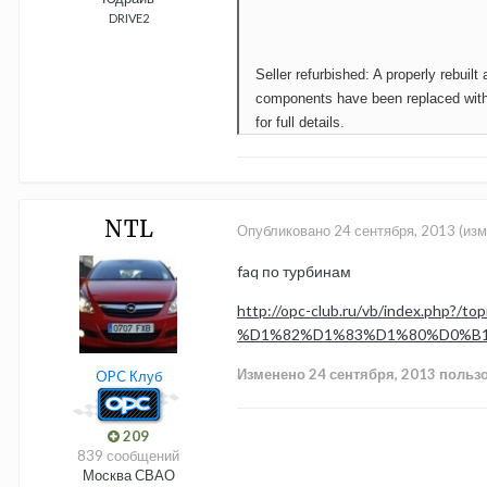
DRIVE2
Seller refurbished: A properly rebu
components have been replaced with ne
for full details.
NTL
Опубликовано
24 сентября, 2013
(изм
faq по турбинам
http://opc-club.ru/vb/index.p
%D1%82%D1%83%D1%80%D0%B1%D
Изменено
24 сентября, 2013
пользо
OPC Клуб
209
839 сообщений
Москва СВАО