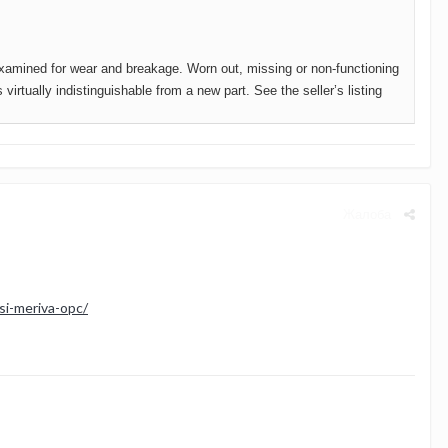
 examined
for wear and breakage. Worn out, missing or non-functioning
irtually indistinguishable from a new part. See the seller’s listing
Жалоба
eriva-opc/