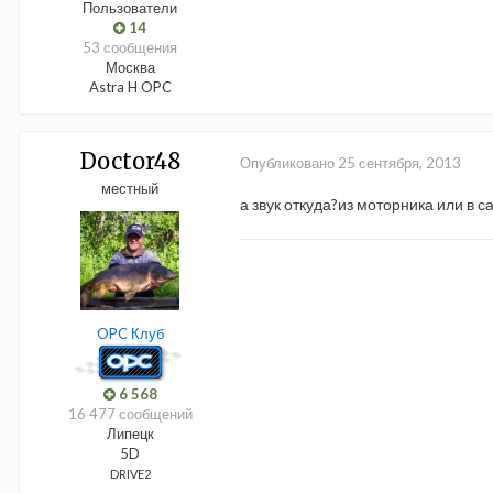
Пользователи
14
53 сообщения
Москва
Astra H OPC
Doctor48
Опубликовано
25 сентября, 2013
местный
а звук откуда?из моторника или в с
OPC Клуб
6 568
16 477 сообщений
Липецк
5D
DRIVE2