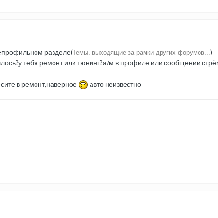
непрофильном разделе(
)
Темы, выходящие за рамки других форумов...
лось?у тебя ремонт или тюнинг?а/м в профиле или сообщении стрё
есите в ремонт,наверное
авто неизвестно