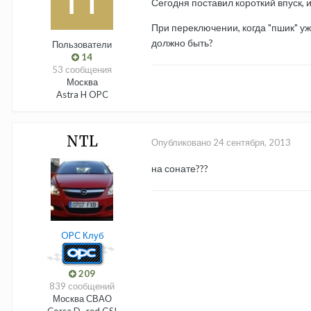
Сегодня поставил короткий впуск, 
При переключении, когда "пшик" уже
должно быть?
Пользователи
14
53 сообщения
Москва
Astra H OPC
NTL
Опубликовано
24 сентября, 2013
на сонате???
OPC Клуб
209
839 сообщений
Москва СВАО