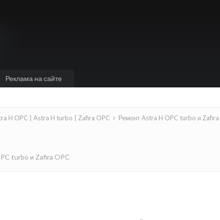
Реклама на сайте
tra H OPC | Astra H turbo | Zafira OPC
Ремонт Astra H OPC turbo и Zafir
PC turbo и Zafira OPC