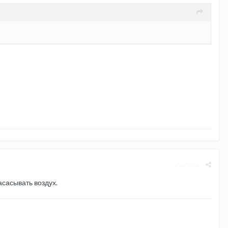
Жалоба
асасывать воздух.