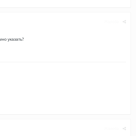
Жалоба
мно указать?
Жалоба