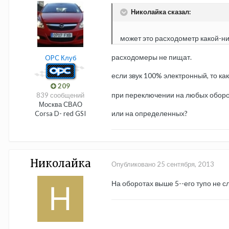
Николайка сказал:
может это расходометр какой-н
расходомеры не пищат.
OPC Клуб
если звук 100% электронный, то ка
209
при переключении на любых оборо
839 сообщений
Москва СВАО
или на определенных?
Corsa D- red GSI
Николайка
Опубликовано
25 сентября, 2013
На оборотах выше 5--его тупо не сл