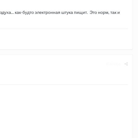
здуха... как-будто электронная штука пищит. Это норм, так и
Жалоба