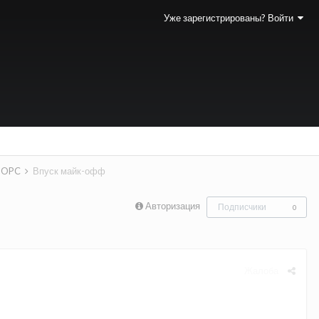
Уже зарегистрированы? Войти
a OPC
Впуск майк-офф
Авторизация
Подписчики
0
Жалоба