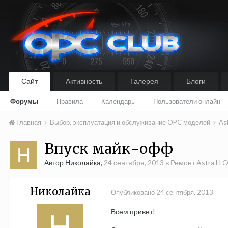
Сайт
Активность
Галерея
Блоги
Форумы
Правила
Календарь
Пользователи онлайн
Главная
Выбор, эксплуатация и обслуживание OPC моделей
As
Впуск майк-офф
Автор Николайка,
24 сентября, 2013
в
Ремонт Astra H O
Николайка
Опубликовано
24 сентября, 2013
Всем привет!