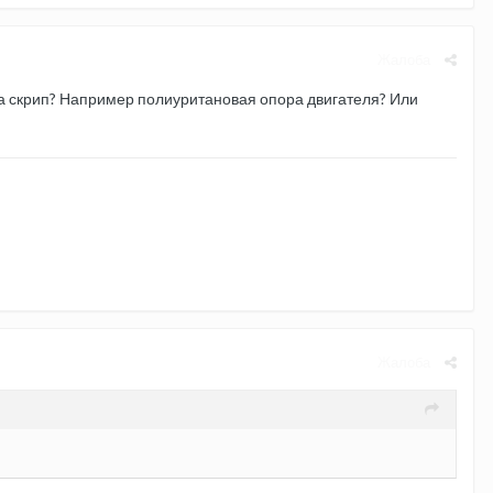
Жалоба
, а скрип? Например полиуритановая опора двигателя? Или
Жалоба