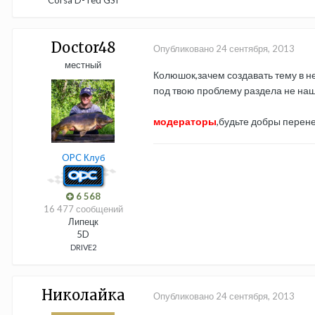
Corsa D- red GSI
Doctor48
Опубликовано
24 сентября, 2013
местный
Колюшок,зачем создавать тему в 
под твою проблему раздела не наш
модераторы
,будьте добры перен
OPC Клуб
6 568
16 477 сообщений
Липецк
5D
DRIVE2
Николайка
Опубликовано
24 сентября, 2013