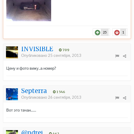
25
1
INVISIBLE
709
Опубликовано
25 сентября, 2013
Цену и фото вижу..а номер?
Septerra
1 546
Опубликовано
26 сентября, 2013
Вот это тачан......
@ndrei
462