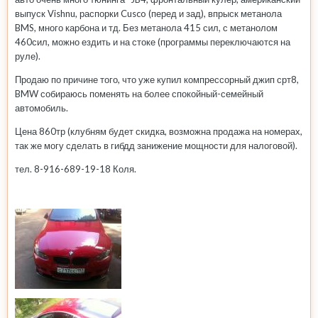
выпуск Vishnu, распорки Cusco (перед и зад), впрыск метанола
BMS, много карбона и тд. Без метанола 415 сил, с метанолом
460сил, можно ездить и на стоке (программы переключаются на
руле).
Продаю по причине того, что уже купил компрессорный джип срт8,
BMW собираюсь поменять на более спокойный-семейный
автомобиль.
Цена 860тр (клубням будет скидка, возможна продажа на номерах,
так же могу сделать в гибдд занижение мощности для налоговой).
тел. 8-916-689-19-18 Коля.