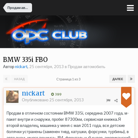
Продам автомобиль
BMW 335i FBO
Автор
nickart
,
25 сентября, 2013
в
Продам автомобиль
Страница 1 из 3
НАЗАД
ДАЛЕЕ
nickart
389
Опубликовано
25 сентября, 2013
Продам в отличном состоянии BMW 335i, середина 2007 года, м-
пакет внутри и снаружи, пробег 87300км, сервисная книжка.Я
второй владелец, машинка у меня с мая 2011 года, все детские
болячки устранены (заменен тнвд, катушки, форсунки, турбины), в
авто очень много тюнинга- JB4, фронтальный кулер, американский