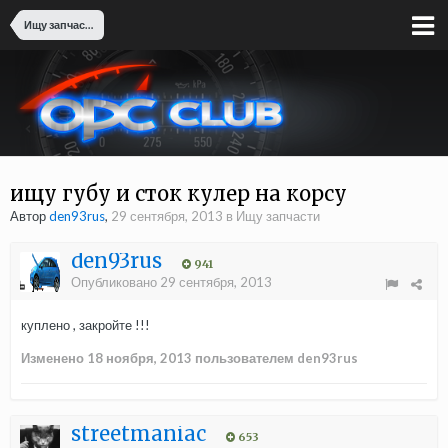
Ищу запчасти
ищу губу и сток кулер на корсу
Автор
den93rus
,
29 сентября, 2013
в
Ищу запчасти
den93rus
941
Опубликовано
29 сентября, 2013
куплено , закройте !!!
Изменено
18 ноября, 2013
пользователем den93rus
streetmaniac
653