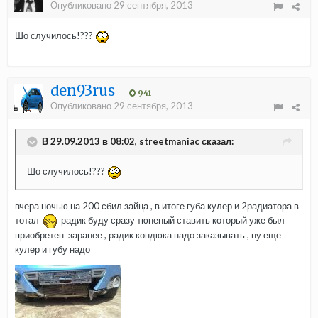
Опубликовано
29 сентября, 2013
Шо случилось!???
den93rus
941
Опубликовано
29 сентября, 2013
В 29.09.2013 в 08:02, streetmaniac сказал:
Шо случилось!???
вчера ночью на 200 сбил зайца , в итоге губа кулер и 2радиатора в
тотал
радик буду сразу тюненый ставить который уже был
приобретен заранее , радик кондюка надо заказывать , ну еще
кулер и губу надо