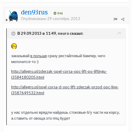
den93rus
941
Опубликовано
29 сентября, 2013
В 29.09.2013 в 11:49, neuro сказал:
заказывай
в польше
сразу рестайловый бампер, чего
мелочится-то :)
http://allegro.pl/zderzak-opel-corsa-opc-lift-po-liftingu-
i3584180205.html
http://allegro.pl/opel-corsa-d-opc-lift-zderzak-przod-opc-line-
i3587649532.html
у нас отдельно врядли найдешь стоковые б/у части на корсу,
а ставить от овоща это ппц будет