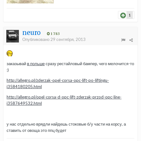
1
neuro
1 783
Опубликовано
29 сентября, 2013
заказывай
в польше
сразу рестайловый бампер, чего мелочится-то
:)
http://allegro.pl/zderzak-opel-corsa-opc-lift-po-liftingu-
i3584180205.html
http://allegro.pl/opel-corsa-d-opc-lift-zderzak-przod-opc-line-
i3587649532.html
у нас отдельно врядли найдешь стоковые б/у части на корсу, а
ставить от овоща это ппц будет