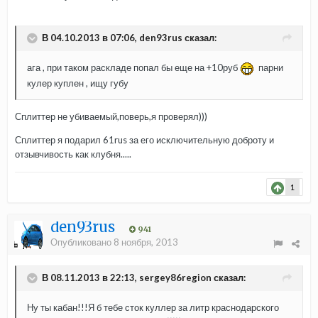
В 04.10.2013 в 07:06, den93rus сказал:
ага , при таком раскладе попал бы еще на +10руб
парни
кулер куплен , ищу губу
Сплиттер не убиваемый,поверь,я проверял)))
Сплиттер я подарил 61rus за его исключительную доброту и
отзывчивость как клубня.....
1
den93rus
941
Опубликовано
8 ноября, 2013
В 08.11.2013 в 22:13, sergey86region сказал:
Ну ты кабан!!!Я б тебе сток куллер за литр краснодарского