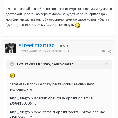
а что это за сайт такой , я не знаю как оттуда заказать да и думаю с
доставкой целого бампера геморойно будет из за габаритов да и
мой бампер целый ток губу оторвало , думаю даже новая губа тут
будет дешевле чем весь бампер притянуть
streetmaniac
653
Опубликовано
29 сентября, 2013
В 29.09.2013 в 11:49, neuro сказал:
заказывай
в польше
сразу рестайловый бампер, чего
мелочится-то :)
http://allegro.pl/zderzak-opel-corsa-opc-lift-po-liftingu-
i3584180205.html
http://allegro.pl/opel-corsa-d-opc-lift-zderzak-przod-opc-line-
i3587649532.html