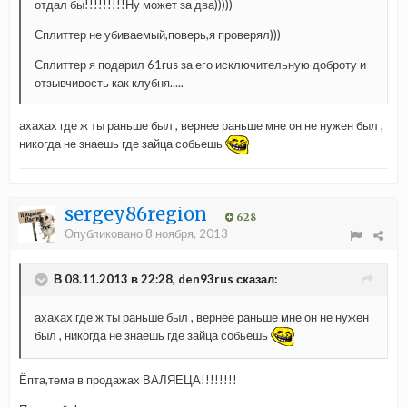
отдал бы!!!!!!!!!Ну может за два)))))
Сплиттер не убиваемый,поверь,я проверял)))
Сплиттер я подарил 61rus за его исключительную доброту и
отзывчивость как клубня.....
ахахах где ж ты раньше был , вернее раньше мне он не нужен был ,
никогда не знаешь где зайца собьешь
sergey86region
628
Опубликовано
8 ноября, 2013
В 08.11.2013 в 22:28, den93rus сказал:
ахахах где ж ты раньше был , вернее раньше мне он не нужен
был , никогда не знаешь где зайца собьешь
Ёпта,тема в продажах ВАЛЯЕЦА!!!!!!!!