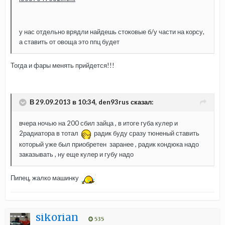
у нас отдельно врядли найдешь стоковые б/у части на корсу,
а ставить от овоща это ппц будет
Тогда и фары менять прийдется!!!
В 29.09.2013 в 10:34, den93rus сказал:
вчера ночью на 200 сбил зайца , в итоге губа кулер и
2радиатора в тотал
радик буду сразу тюненый ставить
который уже был приобретен заранее , радик кондюка надо
заказывать , ну еще кулер и губу надо
Пипец, жалко машинку
sikorian
535