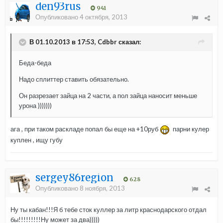
den93rus
941
Опубликовано
4 октября, 2013
В 01.10.2013 в 17:53, Cdbbr сказал:
Беда-беда
Надо сплиттер ставить обязательно.
Он разрезает зайца на 2 части, а пол зайца наносит меньше
урона )))))))
ага , при таком раскладе попал бы еще на +10руб
парни кулер
куплен , ищу губу
sergey86region
628
Опубликовано
8 ноября, 2013
Ну ты кабан!!!Я б тебе сток куллер за литр краснодарского отдал
бы!!!!!!!!!Ну может за два)))))