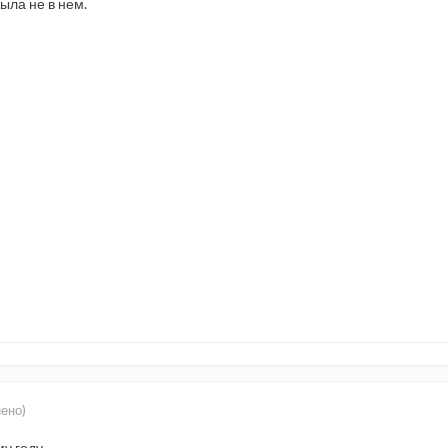
ыла не в нем.
ено)
му году