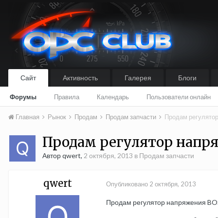
Сайт
Активность
Галерея
Блоги
Форумы
Правила
Календарь
Пользователи онлайн
Главная
Рынок
Продам
Продам запчасти
Продам регулятор
Продам регулятор напря
Автор qwert,
2 октября, 2013
в
Продам запчасти
qwert
Опубликовано
2 октября, 2013
Продам регулятор напряжения BOS