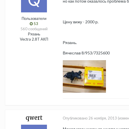
но как потом оказалось проблема б
Пользователи
Цену вижу - 2000 р.
53
560 сообщений
Рязань
Vectra 2.8T АКП
Рязань.
Вячеслав 8/953/7325600
qwert
Опубликовано
26 ноября, 2013
(измен
Может кому нужен за шнапс к ново