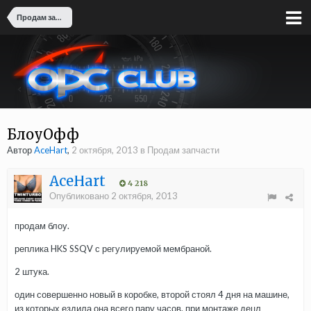
Продам запчасти
БлоуОфф
Автор
AceHart
,
2 октября, 2013
в
Продам запчасти
AceHart
4 218
Опубликовано
2 октября, 2013
продам блоу.
реплика HKS SSQV с регулируемой мембраной.
2 штука.
один совершенно новый в коробке, второй стоял 4 дня на машине,
из которых ездила она всего пару часов. при монтаже децл