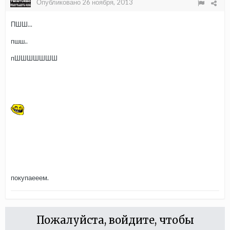
Опубликовано
26 ноября, 2013
ПШШ...
пшш..
пШШШШШШШ
покупаееем.
Пожалуйста, войдите, чтобы