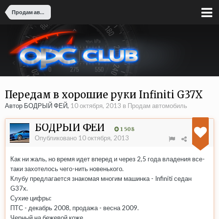
Продам автомобиль
Передам в хорошие руки Infiniti G37X
Автор БОДРЫЙ ФЕЙ,
10 октября, 2013
в
Продам автомобиль
БОДРЫЙ ФЕЙ
1 508
Опубликовано
10 октября, 2013
Как ни жаль, но время идет вперед и через 2,5 года владения все-
таки захотелось чего-нить новенького.
Клубу предлагается знакомая многим машинка - Infiniti седан
G37x.
Сухие цифры:
ПТС - декабрь 2008, продажа - весна 2009.
Черный на бежевой коже