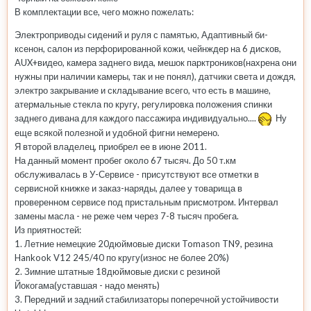
В комплектации все, чего можно пожелать:
Электроприводы сидений и руля с памятью, Адаптивный би-
ксенон, салон из перфорированной кожи, чейнждер на 6 дисков,
AUX+видео, камера заднего вида, мешок парктроников(нахрена они
нужны при наличии камеры, так и не понял), датчики света и дождя,
электро закрывание и складывание всего, что есть в машине,
атермальные стекла по кругу, регулировка положения спинки
заднего дивана для каждого пассажира индивидуально....
Ну
еще всякой полезной и удобной фигни немерено.
Я второй владелец, приобрел ее в июне 2011.
На данный момент пробег около 67 тысяч. До 50 т.км
обслуживалась в У-Сервисе - присутствуют все отметки в
сервисной книжке и заказ-наряды, далее у товарища в
проверенном сервисе под пристальным присмотром. Интервал
замены масла - не реже чем через 7-8 тысяч пробега.
Из приятностей:
1. Летние немецкие 20дюймовые диски Tomason TN9, резина
Hankook V12 245/40 по кругу(износ не более 20%)
2. Зимние штатные 18дюймовые диски с резиной
Йокогама(уставшая - надо менять)
3. Передний и задний стабилизаторы поперечной устойчивости