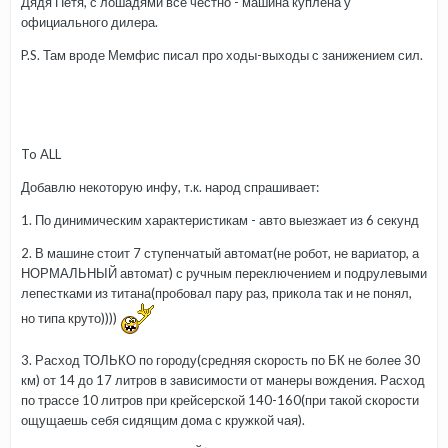
Дядя Петя, с лошадями все честно - машина куплена у
официального дилера.
P.S. Там вроде Мемфис писал про ходы-выходы с занижением сил.
To ALL
Добавлю некоторую инфу, т.к. народ спрашивает:
1. По динимическим характеристикам - авто выезжает из 6 секунд
2. В машине стоит 7 ступенчатый автомат(не робот, не вариатор, а
НОРМАЛЬНЫЙ автомат) с ручным переключением и подрулевыми
лепестками из титана(пробовал пару раз, прикола так и не понял,
но типа круто))))
3. Расход ТОЛЬКО по городу(средняя скорость по БК не более 30
км) от 14 до 17 литров в зависимости от манеры вождения. Расход
по трассе 10 литров при крейсерской 140-160(при такой скорости
ощущаешь себя сидящим дома с кружкой чая).