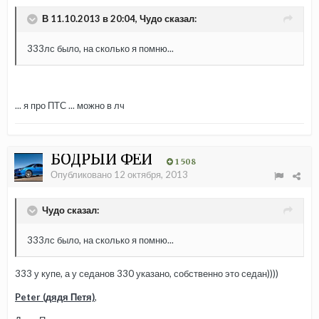
В 11.10.2013 в 20:04, Чудо сказал:
333лс было, на сколько я помню...
... я про ПТС ... можно в лч
БОДРЫЙ ФЕЙ
1 508
Опубликовано
12 октября, 2013
Чудо сказал:
333лс было, на сколько я помню...
333 у купе, а у седанов 330 указано, собственно это седан))))
Peter (дядя Петя)
,