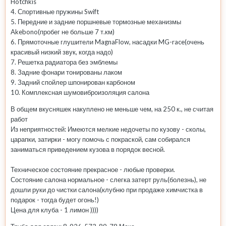
Hotchkis
4. Спортивные пружины Swift
5. Передние и задние поршневые тормозные механизмы
Akebono(пробег не больше 7 т.км)
6. Прямоточные глушители MagnaFlow, насадки MG-race(очень
красивый низкий звук, когда надо)
7. Решетка радиатора без эмблемы
8. Задние фонари тонированы лаком
9. Задний спойлер шпонирован карбоном
10. Комплексная шумовиброизоляция салона
В общем вкусняшек накуплено не меньше чем, на 250 к., не считая
работ
Из неприятностей: Имеются мелкие недочеты по кузову - сколы,
царапки, затирки - могу помочь с покраской, сам собирался
заниматься приведением кузова в порядок весной.
Техническое состояние прекрасное - любые проверки.
Состояние салона нормальное - слегка затерт руль(болезнь), не
дошли руки до чистки салона(клубню при продаже химчистка в
подарок - тогда будет огонь!)
Цена для клуба - 1 лимон ))))