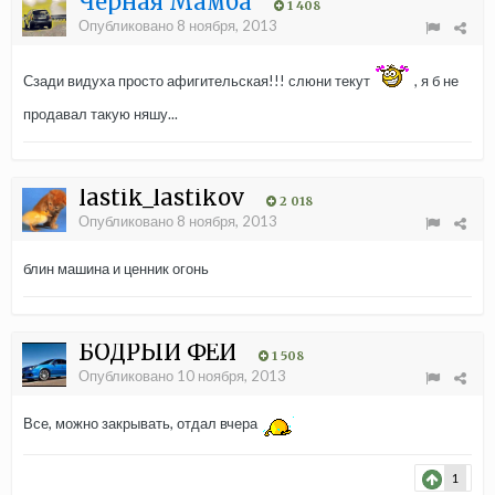
Черная Мамба
1 408
Опубликовано
8 ноября, 2013
Сзади видуха просто афигительская!!! слюни текут
, я б не
продавал такую няшу...
lastik_lastikov
2 018
Опубликовано
8 ноября, 2013
блин машина и ценник огонь
БОДРЫЙ ФЕЙ
1 508
Опубликовано
10 ноября, 2013
Все, можно закрывать, отдал вчера
1