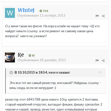
WhiteJ
708
Опубликовано
11 октября, 2013
О у меня такая же фигня. На корса клабе не нашел тему =((( кто
найдет киньте ссылку. а если ремонт не самому какая цена
вопроса? никто не узновал?
I(e
19
Опубликовано
28 декабря, 2013
В 10.10.2013 в 18:54, neuro сказал:
Это все тот же самый резистор, или какой? Найдешь ссылку -
кинь сюда, если не затруднит :)
резистор этот 6845788 цена нового 10тр, крепится 2 болтами,
старый нерабочий открутил, вытащил фишки, фишку срезал(их 2
черная и серая), провод зачистил, одел клемы(мама) которые