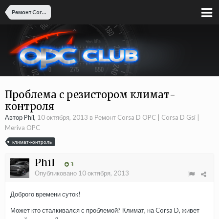
Ремонт Corsa D OPC | Corsa D Gsi | Meriva OPC
Проблема с резистором климат-
контроля
Автор Phil,
10 октября, 2013
в
Ремонт Corsa D OPC | Corsa D Gsi |
Meriva OPC
климат-контроль
Phil
3
Опубликовано
10 октября, 2013
Доброго времени суток!
Может кто сталкивался с проблемой? Климат, на Corsa D, живет