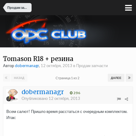
Продам запчасти
Tomason R18 + резина
Автор
dobermanagr
,
12 октября, 2013
в
Продам запчасти
Страница 1 из 2
НАЗАД
ДАЛЕЕ
dobermanagr
296
Опубликовано
12 октября, 2013
Всем салют! Пришло время расстаться с очередным комплектом.
Итак: