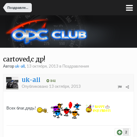
Поздравления
cartoved,с др!
Автор
uk-all
,
13 октября, 2013
в
Поздравления
uk-all
841
Опубликовано
13 октября, 2013
Всех благ,дядь!
2