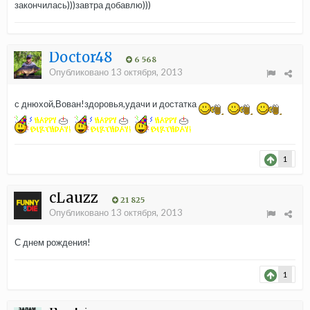
закончилась)))завтра добавлю)))
Doctor48
6 568
Опубликовано
13 октября, 2013
с днюхой,Вован!здоровья,удачи и достатка
1
cLauzz
21 825
Опубликовано
13 октября, 2013
С днем рождения!
1