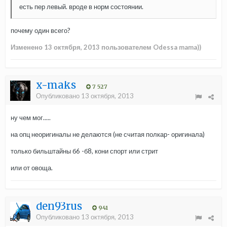
есть пер левый. вроде в норм состоянии.
почему один всего?
Изменено
13 октября, 2013
пользователем Odessa mama))
x-maks
7 527
Опубликовано
13 октября, 2013
ну чем мог.....
на опц неоригиналы не делаются (не считая полкар- оригинала)
только бильштайны б6 -б8, кони спорт или стрит
или от овоща.
den93rus
941
Опубликовано
13 октября, 2013