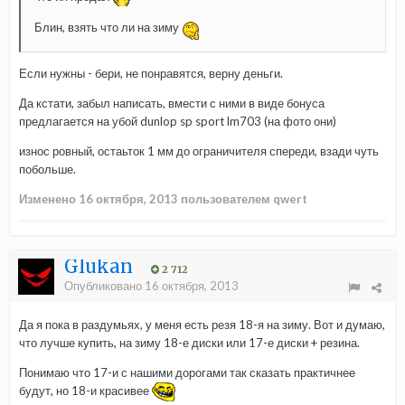
Блин, взять что ли на зиму
Если нужны - бери, не понравятся, верну деньги.
Да кстати, забыл написать, вмести с ними в виде бонуса
предлагается на убой dunlop sp sport lm703 (на фото они)
износ ровный, остаьток 1 мм до ограничителя спереди, взади чуть
побольше.
Изменено
16 октября, 2013
пользователем qwert
Glukan
2 712
Опубликовано
16 октября, 2013
Да я пока в раздумьях, у меня есть резя 18-я на зиму. Вот и думаю,
что лучше купить, на зиму 18-е диски или 17-е диски + резина.
Понимаю что 17-и с нашими дорогами так сказать практичнее
будут, но 18-и красивее