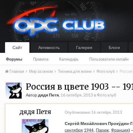
Сайт
Активность
Галерея
Блоги
Форумы
Правила
Календарь
Пользователи онлайн
Главная
Мир за окном
Техника для жизни
Фото клуб
Россия 
Россия в цвете 1903 -- 19
Автор
дядя Петя
,
16 октября, 2013
в
Фото клуб
дядя Петя
Опубликовано
16 октября, 2013
Серге́й Миха́йлович Проку́дин-Г
сентября
1944
Париж
Франция
,
,
) 