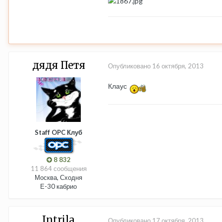
дядя Петя
Опубликовано
16 октября, 2013
Клаус
Staff OPC Клуб
8 832
11 864 сообщения
Москва, Сходня
Е-30 кабрио
Intrila
Опубликовано
17 октября, 2013