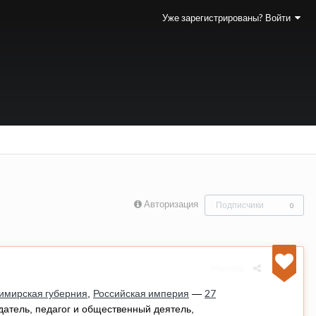
Уже зарегистрированы? Войти
Авторизация
Подписчики
0
Жалоба
имирская губерния
Российская империя
27
,
—
здатель, педагог и общественный деятель,