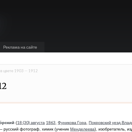
Реклама на сайте
в цвете 1903 -- 1912
12
о́рский
18 (30) августа
1863
Фуникова Гора
Покровский уезд
Влад
(
,
,
,
Менделеева
— русский фотограф, химик (ученик
), изобретатель, и