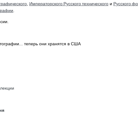
ографического
Императорского Русского технического
Русского ф
,
и
графии
.
сии.
отографии... теперь они хранятся в США
ллекции
рия