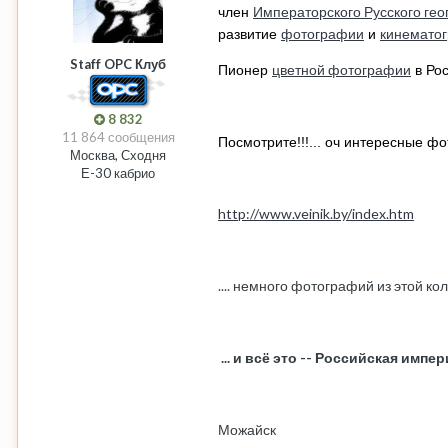
Императорского Русского ге
член
фотографии
кинемато
развитие
и
Staff OPC Клуб
цветной фотографии
Пионер
в Рос
8 832
11 864 сообщения
Посмотрите!!!... оч интересные ф
Москва, Сходня
Е-30 кабрио
http://www.veinik.by/index.htm
.... немного фотографий из этой ко
... и всё это -- Российская импе
Можайск