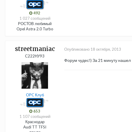
492
1 027 сообщений
РОСТОВ любимый
Opel Astra 2.0 Turbo
streetmaniac
Опубликовано
18 октября, 2013
С222НУ93
Форум чудес!) За 21 минуту нашел
OPC Клуб
653
1 107 сообщений
Краснодар
Audi TT TFSI