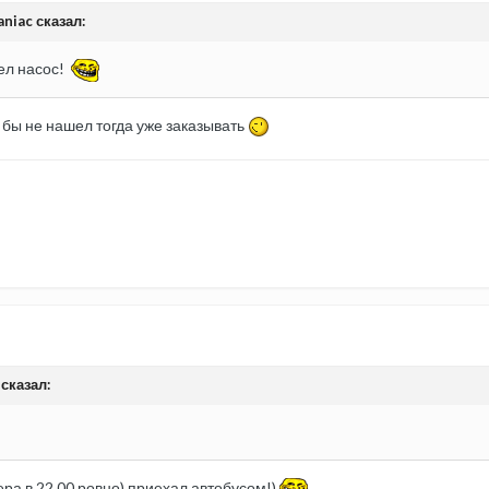
aniac сказал:
шел насос!
и бы не нашел тогда уже заказывать
сказал:
ера в 22.00 ровно) приехал автобусом!)