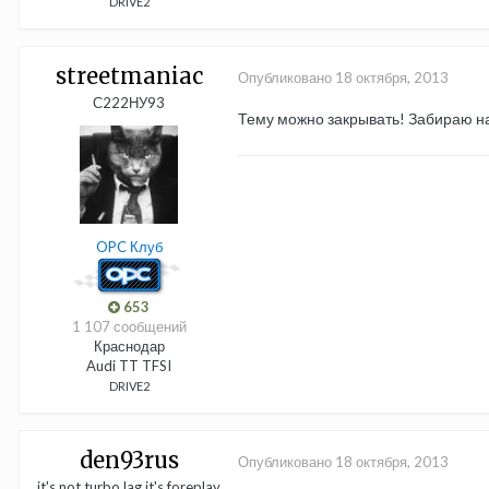
DRIVE2
streetmaniac
Опубликовано
18 октября, 2013
С222НУ93
Тему можно закрывать! Забираю 
OPC Клуб
653
1 107 сообщений
Краснодар
Audi TT TFSI
DRIVE2
den93rus
Опубликовано
18 октября, 2013
it's not turbo lag it's foreplay