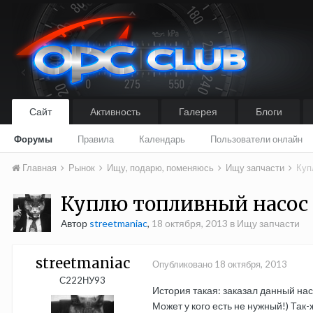
Сайт
Активность
Галерея
Блоги
Форумы
Правила
Календарь
Пользователи онлайн
Главная
Рынок
Ищу, подарю, поменяюсь
Ищу запчасти
Куп
Куплю топливный насос w
Автор
streetmaniac
,
18 октября, 2013
в
Ищу запчасти
streetmaniac
Опубликовано
18 октября, 2013
С222НУ93
История такая: заказал данный нас
Может у кого есть не нужный!) Так