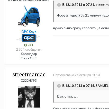
В 18.10.2013 в 07:21, streetm
Форум чудес!) За 21 минуту на
нужно было сразу спросить , а есл
OPC Клуб
941
2 624 сообщения
Краснодар
Corsa OPC
streetmaniac
Опубликовано
24 октября, 2013
С222НУ93
В 18.10.2013 в 07:16, SAMUEL 
В лс отписал.
Олег, огромное спасибо!) Насос вч