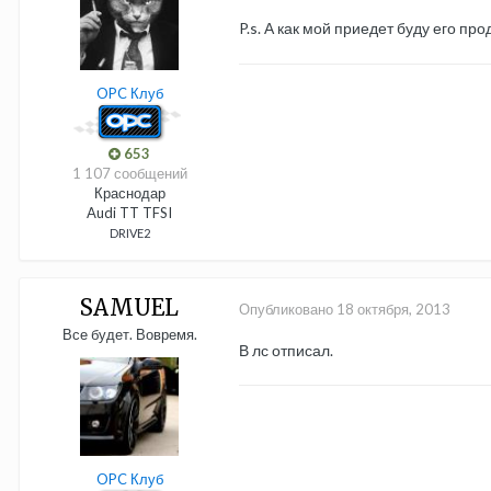
P.s. А как мой приедет буду его пр
OPC Клуб
653
1 107 сообщений
Краснодар
Audi TT TFSI
DRIVE2
SAMUEL
Опубликовано
18 октября, 2013
Все будет. Вовремя.
В лс отписал.
OPC Клуб