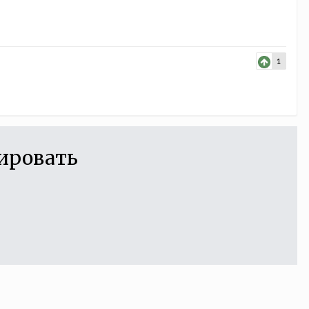
1
ировать