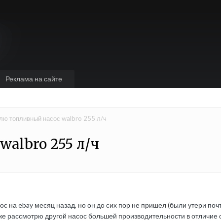
Реклама на сайте
лю топливный насос walbro 255 л/ч
albro 255 л/ч
ос на ebay месяц назад, но он до сих пор не пришел (были утери по
-же рассмотрю другой насос большей производительности в отличие о