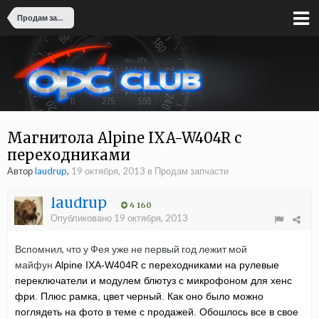
Продам запчасти
Магнитола Alpine IXA-W404R с
переходниками
Автор
laudrup
,
19 октября, 2013
в
Продам запчасти
laudrup
4 160
Опубликовано
19 октября, 2013
Вспомнил, что у Фея уже не первый год лежит мой
майфун
Alpine IXA-W404R с переходниками на рулевые
переключатели и модулем блютуз с микрофоном для хенс
фри. Плюс рамка, цвет черный. Как оно было можно
поглядеть на фото в теме с продажей. Обошлось все в свое