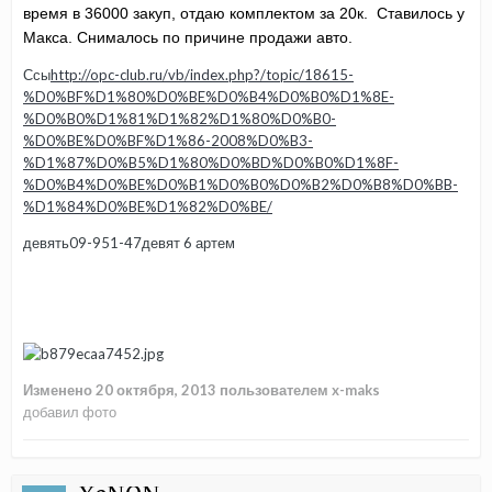
время в 36000 закуп, отдаю комплектом за 20к. Ставилось у
Макса. Снималось по причине продажи авто.
Ссы
http://opc-club.ru/vb/index.php?/topic/18615-
%D0%BF%D1%80%D0%BE%D0%B4%D0%B0%D1%8E-
%D0%B0%D1%81%D1%82%D1%80%D0%B0-
%D0%BE%D0%BF%D1%86-2008%D0%B3-
%D1%87%D0%B5%D1%80%D0%BD%D0%B0%D1%8F-
%D0%B4%D0%BE%D0%B1%D0%B0%D0%B2%D0%B8%D0%BB-
%D1%84%D0%BE%D1%82%D0%BE/
девять09-951-47девят 6 артем
Изменено
20 октября, 2013
пользователем x-maks
добавил фото